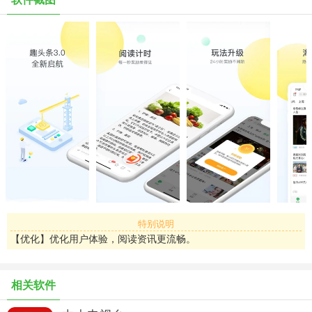
【网友互动】评论点赞一针见血拍案叫绝
趣头条官网：www.qutoutiao.net
趣头条自媒体平台：mp.qutoutiao.net
感谢广大趣友的支持，如果您有任何疑问，可联系官方客服咨询，
QQ：189281899 ，我们将竭诚为您服务。
特别说明
【优化】优化用户体验，阅读资讯更流畅。
相关软件