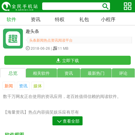
软件
资讯
特权
礼包
小程序
趣头条
头条新闻热点资讯阅读平台
2018-06-26 |
11 MB
立即下载
总览
相关软件
资讯
最新热门
评论
新闻
资讯
媒体
数千万网友正在使用的资讯应用，老百姓值得信赖的阅读软件。
【海量资讯】热点内容搞笑娱乐应有尽有
【精品视频】草根达人原创短片其乐无穷
查看全部
【劲爆活动】宝箱夺金每日任务源源不断
软件截图