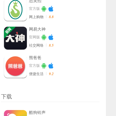
思芙熙
官方版
8.8
网上购物
网易大神
官网版
8.5
社交网络
熊爸爸
官方版
9.2
便捷生活
下载
酷狗铃声