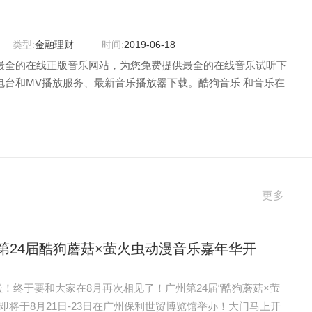
类型:
金融理财
时间:
2019-06-18
最全的在线正版音乐网站，为您免费提供最全的在线音乐试听下
电台和MV播放服务、最新音乐播放器下载。酷狗音乐 和音乐在
更多
第24届酷狗蘑菇×萤火虫动漫音乐嘉年华开
！终于要和大家在8月再次相见了！广州第24届“酷狗蘑菇×萤
”即将于8月21日-23日在广州保利世贸博览馆举办！大门马上开