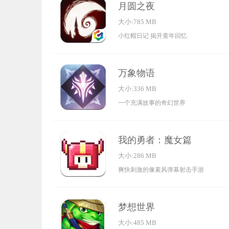
月圆之夜
大小:785 MB
小红帽日记 揭开童年回忆
万象物语
大小:336 MB
一个充满故事的奇幻世界
我的勇者：魔女篇
大小:286 MB
爽快刺激的像素风弹幕射击手游
梦想世界
大小:485 MB