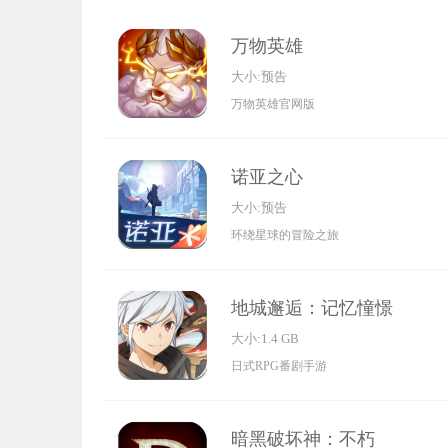
万物英雄
大小:预告
万物英雄官网版
诺亚之心
大小:预告
环绕星球的冒险之旅
地城邂逅：记忆憧憬
大小:1.4 GB
日式RPG番剧手游
暗黑破坏神：不朽