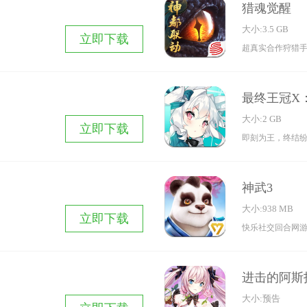
猎魂觉醒
大小:3.5 GB
立即下载
超真实合作狩猎
最终王冠X
大小:2 GB
立即下载
即刻为王，终结
神武3
大小:938 MB
立即下载
快乐社交回合网
进击的阿斯
大小:预告