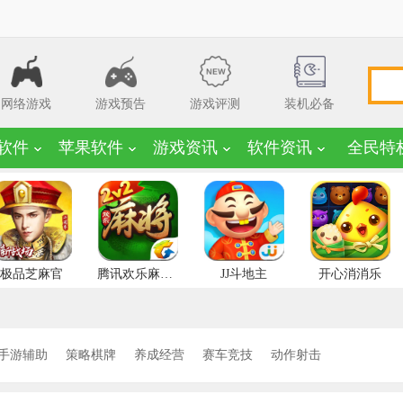
网络游戏
游戏预告
游戏评测
装机必备
软件
苹果软件
游戏资讯
软件资讯
全民特
极品芝麻官
腾讯欢乐麻将全集
JJ斗地主
开心消消乐
手游辅助
策略棋牌
养成经营
赛车竞技
动作射击