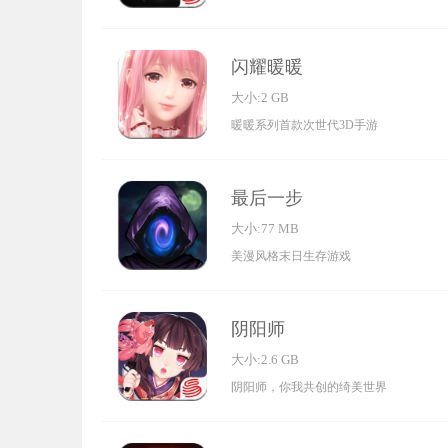
闪耀暖暖
大小:2 GB
暖暖系列首款次世代3D手游
最后一步
大小:77 MB
美漫风格末日生存游戏
阴阳师
大小:2.6 GB
阴阳师，你我共创的绮美世界