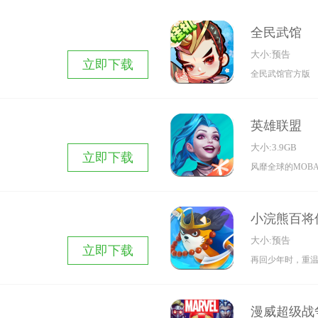
全民武馆
大小:预告
立即下载
全民武馆官方版
英雄联盟
大小:3.9GB
立即下载
风靡全球的MOB
小浣熊百将
大小:预告
立即下载
再回少年时，重
漫威超级战