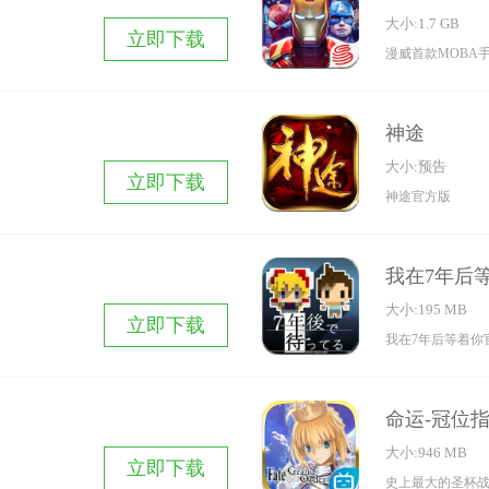
大小:1.7 GB
立即下载
漫威首款MOBA
神途
大小:预告
立即下载
神途官方版
我在7年后
大小:195 MB
立即下载
我在7年后等着你
命运-冠位
大小:946 MB
立即下载
史上最大的圣杯