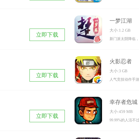
一梦江湖
大小:1.2 GB
立即下载
新门派太阴降临
火影忍者
大小:3 GB
立即下载
人气竞技动作手
幸存者危城
大小:459 MB
立即下载
99.99%的人活不