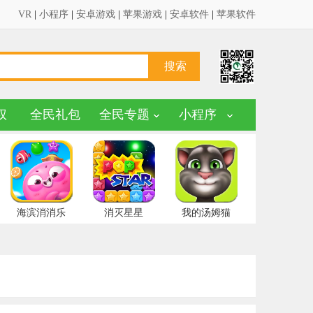
VR
|
小程序
|
安卓游戏
|
苹果游戏
|
安卓软件
|
苹果软件
权
全民礼包
全民专题
小程序
海滨消消乐
消灭星星
我的汤姆猫