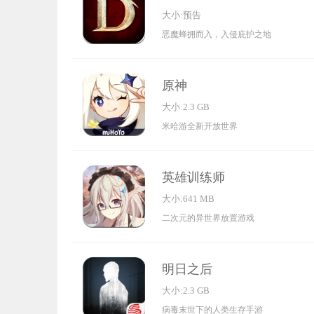
大小:预告
恶魔蜂拥而入，入侵庇护之地
原神
大小:2.3 GB
米哈游全新开放世界
英雄训练师
大小:641 MB
二次元的异世界放置游戏
明日之后
大小:2.3 GB
病毒末世下的人类生存手游