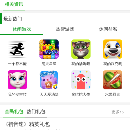
相关资讯
最新热门
休闲游戏
益智游戏
休闲益智
一个都不能
消灭星星
我的汤姆猫
我的汉克狗
死
我的安吉拉
天天爱消除
贪吃蛇大作
水果忍者
战
全民礼包
热门礼包
更多>>
《初音速》精英礼包