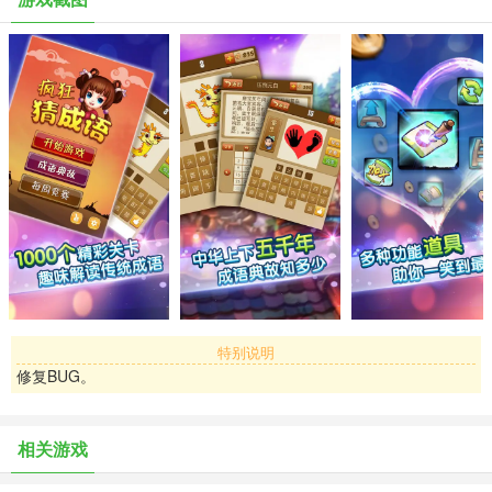
《疯狂猜成语》 是一款全中文的益智游戏，可以和好友一起体验中国
特色文化成语的魅力，还可以通过微信分享、求助和挑战你的朋友
们，看看谁才是才高八斗、学富五车的中华文化真传人。中华文化，
源远流长，成语更是中华文明的精粹。你虽出口成章但未必能猜对游
戏中图片表示的成语。
闭目想想： 只手遮天如果用图画来表示，会是怎么样的呢？乌烟瘴气
如果用图画出来，又会怎么样呢？想想就知道非常非常好玩。中华成
语千千万,你知道但不一定能猜到!猜到不一定答得出来，不服就来猜猜
看!用一幅画或几个字的组合来猜一个成语,巧妙的图与字的结合,让你
苦思冥想后恍然大悟,开怀一笑!既可以愉悦心情,又可以训练思维,绝对
是老少皆宜的文字游戏佳品!
特别说明
修复BUG。
相关游戏