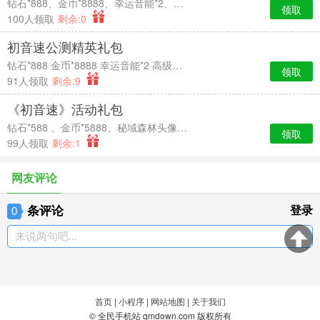
钻石*888、金币*8888、幸运音能*2、高级经验卡*2
领取
100人领取
剩余:0
初音速公测精英礼包
钻石*888 金币*8888 幸运音能*2 高级经验卡*2
领取
91人领取
剩余:9
《初音速》活动礼包
钻石*588 、金币*5888、秘域森林头像框*7天时效、中级经验卡*2
领取
99人领取
剩余:1
网友评论
条评论
登录
0
来说两句吧...
首页
|
小程序
|
网站地图
|
关于我们
© 全民手机站 qmdown.com 版权所有