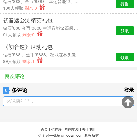
钻石*888、金币*8888、幸运音能*2、高级经验卡*2
领取
100人领取
剩余:0
初音速公测精英礼包
钻石*888 金币*8888 幸运音能*2 高级经验卡*2
领取
91人领取
剩余:9
《初音速》活动礼包
钻石*588 、金币*5888、秘域森林头像框*7天时效、中级经验卡*2
领取
99人领取
剩余:1
网友评论
条评论
登录
0
来说两句吧...
首页
|
小程序
|
网站地图
|
关于我们
© 全民手机站 qmdown.com 版权所有