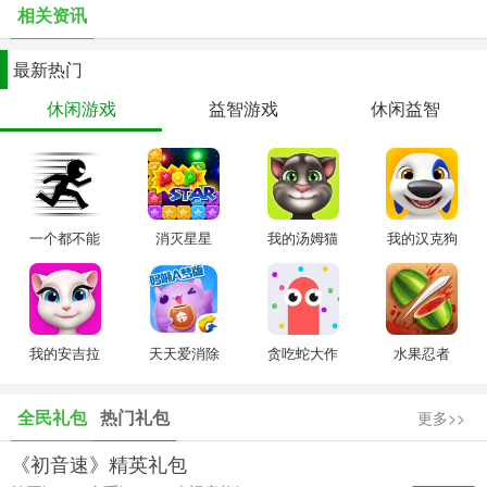
相关资讯
夜幕降临，海风柔柔，海边的星空神秘又浪漫，一个个美丽的星座等
着你去发现。
最新热门
休闲游戏
益智游戏
休闲益智
【更多奖励 更多惊喜】
现在下载就有新手大礼包，完成新手任务更能获得大量风车币和新道
具哦！
【知识产权声明】
一个都不能
消灭星星
我的汤姆猫
我的汉克狗
消消乐®是乐元素的注册商标，未经许可不得擅自使用。
死
海滨消消乐的著作权由乐元素享有，未经许可不得擅自使用。
我的安吉拉
天天爱消除
贪吃蛇大作
水果忍者
战
全民礼包
热门礼包
更多>>
《初音速》精英礼包