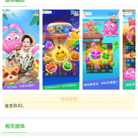
新的海滨乐园，让你置身在蓝天碧海的轻松氛围中，沐浴在温柔的海
风中，漫步在金色的沙滩上，可以跟着小浣熊钓鱼潜水、看北极熊大
叔做冰淇淋、玩抓娃娃机，在饮品店痛快喝上一杯~快跟小动物们享受
海滨假日吧！
【全新玩法 快乐依旧】
强力推出6种新鲜玩法，每种关卡类型都有小动物们的陪伴哦，精心设
计的225关，给您带来清新丰富的体验，更有全新特效效果，消除轻
松又爽快。呆萌可爱的小浣熊变身船长，带领小伙伴们畅游海滨，调
皮的小鱼、Q弹的软糖、易碎的蜂蜜罐、会跑的玫瑰花、愤怒的小海
星、美丽的瓶中蝶……旅途中有更多惊喜等你发现！
【章鱼捣蛋 海滨奇遇 】
特别说明
前方高能，章鱼boss出没！会吐毒液的章鱼又来了？哦，不，它只是
修复BUG。
来捣乱的，看它贱贱的样子，眼神里还略带挑衅，一定要把它打跑。
小动物们齐心协力打章鱼，你还不赶快去帮忙！
相关游戏
【浪漫星空 点亮星座】