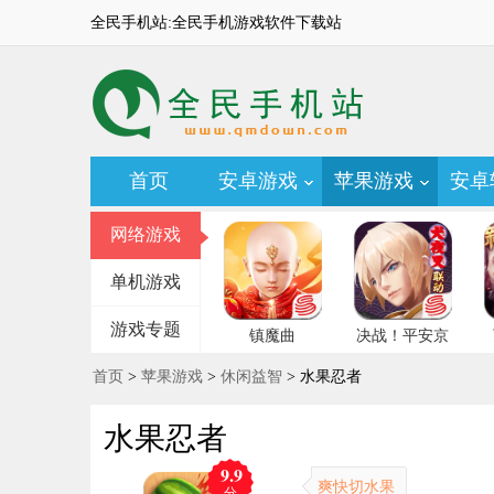
全民手机站:全民手机游戏软件下载站
首页
安卓游戏
苹果游戏
安卓
网络游戏
单机游戏
游戏专题
镇魔曲
决战！平安京
首页
>
苹果游戏
>
休闲益智
> 水果忍者
水果忍者
9.9
爽快切水果
分