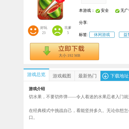
本游戏：
安全
无广
分享:
好玩
坑爹
23
5
标签:
休闲游戏
益
大小:192 MB
游戏总览
游戏截图
最新热门
下载地址
游戏介绍
切水果，不要切炸弹——令人着迷的水果忍者入门就
在经典模式中挑战自己，看能坚持多久。无论你想怎
口。