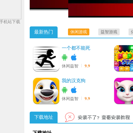
手机站下载
最新热门
休闲游戏
益智游戏
一个都不能死
9.9
休闲益智
我的汉克狗
9.9
休闲益智
下载地址
下载地址