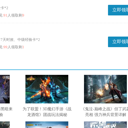
验卡*2
立即领
况:
91
人领取剩
9
框*7天时效、中级经验卡*2
立即领
况:
99
人领取剩
1
师黑暗来
为了联盟！3D魔幻手游《战
《鬼泣-巅峰之战》但丁武
验
龙酒馆》团战玩法揭秘
亮相 强力神兵背景详解