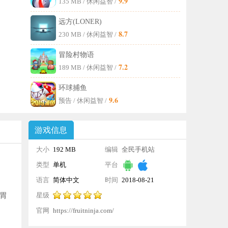
9.9
135 MB
/ 休闲益智 /
远方(LONER)
8.7
230 MB
/ 休闲益智 /
冒险村物语
7.2
189 MB
/ 休闲益智 /
环球捕鱼
9.6
预告
/ 休闲益智 /
游戏信息
大小
192 MB
编辑
全民手机站
类型
单机
平台
语言
简体中文
时间
2018-08-21
胃
星级
20:33:27
官网
https://fruitninja.com/