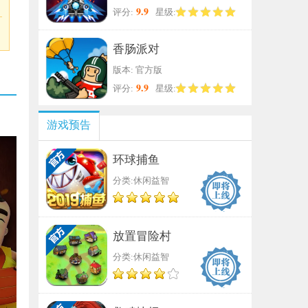
9.9
评分:
星级:
香肠派对
版本: 官方版
9.9
评分:
星级:
游戏预告
环球捕鱼
分类:休闲益智
放置冒险村
分类:休闲益智