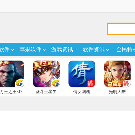
软件
苹果软件
游戏资讯
软件资讯
全民特
万王之王3D
圣斗士星矢
倩女幽魂
光明大陆