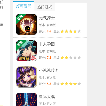
任
好评游戏
热门游戏
战
元气骑士
录
版本: 官网版
9.6
评分:
星级:
非人学园
版本: 官网版
7.2
评分:
星级:
小冰冰传奇
版本: 官方版
8.8
评分:
星级:
星际大战
版本: 官方版