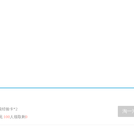
级经验卡*2
淘一
况:
100
人领取剩
0