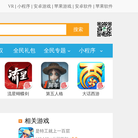
VR
|
小程序
|
安卓游戏
|
苹果游戏
|
安卓软件
|
苹果软件
权
全民礼包
全民专题
小程序
流星蝴蝶剑
第五人格
大话西游
相关游戏
是特工就上一百层