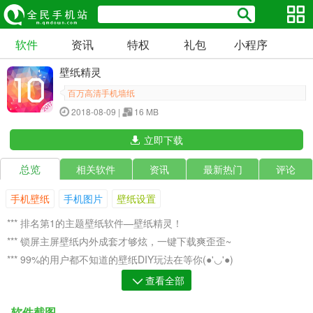
软件
资讯
特权
礼包
小程序
壁纸精灵
百万高清手机墙纸
2018-08-09 |
16 MB
立即下载
总览
相关软件
资讯
最新热门
评论
手机壁纸
手机图片
壁纸设置
*** 排名第1的主题壁纸软件—壁纸精灵！
*** 锁屏主屏壁纸内外成套才够炫，一键下载爽歪歪~
*** 99%的用户都不知道的壁纸DIY玩法在等你(●'◡'●)
*** 上滑轻松查看相似壁纸，找图变得无比轻松！
查看全部
*** 还有独家百万1080P高清美图，完美适配Android机型！
软件截图