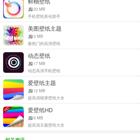
鲜柚壁纸
23 MB
【24小时热点不断】
手机壁纸美化助手
美图壁纸主题
不断有新设计师、摄影师、漫画家入驻，每天24小时不间断更新。
3 MB
最热门的高清壁纸
【Android壁纸来袭】
动态壁纸
独家Android风格壁纸重磅放送，总有一款适合你！
17 MB
动态高清手机壁纸
【200+专业分类】
爱壁纸主题
12 MB
各色分类全覆盖：锁屏,主屏,美女,热门影视,动漫,卡通,摄影,文字,风景,
超高清锁屏壁纸大全
明星,图案,漫画,电影,汽车,图标等等；而且不仅仅只是壁纸，还有头
爱壁纸HD
像、朋友圈封面、微信隔离区等等，全方位360°无死角满足你的要
9 MB
求。
超高清主题壁纸大全
相关资讯