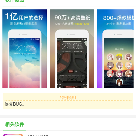
=====产品特色=====
【独家主题相册】
锁屏和主屏内外成套才够炫，独家主题相册每日更新不停！
【200+个性模板】
锁屏也能DIY，快来做一款自己独有的锁屏壁纸引爆朋友圈吧~
【1080P超高清】
特别说明
高清1080P大图，Android上查看也毫无瑕疵，美图控最爱！
修复BUG。
【1百万海量图库】
相关软件
独家原创壁纸发源地，百万壁纸任你选~