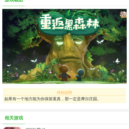
雪山、淘淘乐街、爱心广场等经典场景以更立体、真实的形象呈现，
摩尔们可以在不同的地形中做出各种行为，行走、游泳、雪山缆车、
蹦床等等，畅享不一样的地形互动乐趣。
*向往的生活——三两好友 田园牧歌*
悠闲庄园生活，释放生活压力。在游戏里，每位小摩尔都能拥有
一块属于自己的农庄，并且将农庄打造成自己想要的样子，每天养花
种菜，喂养动物，享受经营乐趣。而新创的邻居系统、社交玩法，让
玩家还可以认识更多朋友，互动交流，组织活动和派对，为生活增添
惊喜和欢乐。
*可可爱爱——丰富外观 自由搭配*
在庄园里，我们给大家准备了非常丰富而可爱的时装和家具，你
可以根据自己的品味和喜好，购买和搭配自己的穿搭和家园，新加入
的邻居和社区系统更可以给喜爱社交的小摩尔们共同装饰一片专属区
特别说明
域的机会，来摩尔庄园，一起可可爱爱地生活!
如果有一个地方能为你保留童真，那一定是摩尔庄园。
*劳动最光荣——SMC体系 完美移植*
《摩尔庄园》SMC职业考试又要举行啦!体验原汁原味的SMC职
相关游戏
业玩法，自由扮演农夫、厨师、向导等等角色，在庄园里学习、工
作、体验不同的职业感受。我们还将开拓更多有趣职业等你来加入!