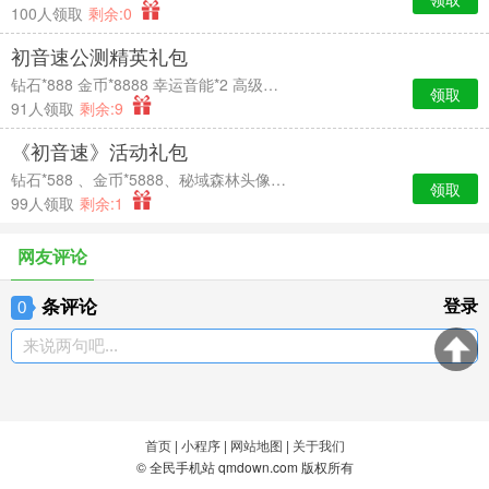
100人领取
剩余:0
初音速公测精英礼包
钻石*888 金币*8888 幸运音能*2 高级经验卡*2
领取
91人领取
剩余:9
《初音速》活动礼包
钻石*588 、金币*5888、秘域森林头像框*7天时效、中级经验卡*2
领取
99人领取
剩余:1
网友评论
条评论
登录
0
来说两句吧...
首页
|
小程序
|
网站地图
|
关于我们
© 全民手机站 qmdown.com 版权所有