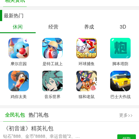
最新热门
休闲
经营
养成
3D
摩尔庄园
是特工就上
环球捕鱼
脚本塔防
一百层
鸡你太美
音乐世界
猫和老鼠
巴士大作战
Cytus II
全民礼包
热门礼包
更多>>
《初音速》精英礼包
钻石*888、金币*8888、幸运音能*2、高级经验卡*2
领取