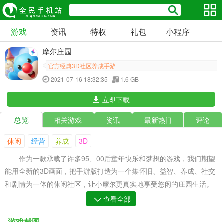
游戏
资讯
特权
礼包
小程序
摩尔庄园
官方经典3D社区养成手游
2021-07-16 18:32:35 |
1.6 GB
立即下载
总览
相关游戏
资讯
最新热门
评论
休闲
经营
养成
3D
作为一款承载了许多95、00后童年快乐和梦想的游戏，我们期望
能用全新的3D画面，把手游版打造为一个集怀旧、益智、养成、社交
和剧情为一体的休闲社区，让小摩尔更真实地享受悠闲的庄园生活。
*身临其境——经典场景 3D还原*
查看全部
《摩尔庄园》全面升级为超大的3D世界，将摩尔城堡、摩尔拉雅
游戏截图