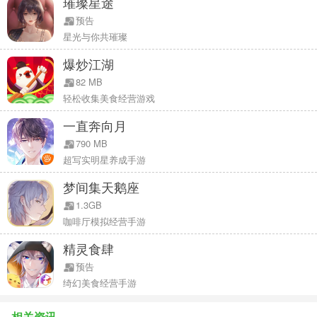
璀璨星途
*轻松社交——小镇邻居 串门派对*
预告
和最可爱的人一起，简单快乐地生活。手游版本中，将新增全新
星光与你共璀璨
的邻居玩法和小镇玩法，大家可以在庄园里一起生活、一起派对，共
爆炒江湖
同装饰起属于大家的共有区域，让自己的小镇逐渐繁荣起来!
82 MB
官网：http://mole.leiting.com
轻松收集美食经营游戏
官方微博：@摩尔庄园手游
一直奔向月
官方微信：mole61
790 MB
超写实明星养成手游
梦间集天鹅座
1.3GB
咖啡厅模拟经营手游
精灵食肆
预告
绮幻美食经营手游
相关资讯