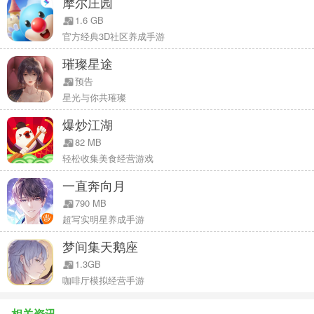
摩尔庄园
1.6 GB
官方经典3D社区养成手游
璀璨星途
预告
星光与你共璀璨
爆炒江湖
82 MB
轻松收集美食经营游戏
一直奔向月
790 MB
超写实明星养成手游
梦间集天鹅座
1.3GB
咖啡厅模拟经营手游
相关资讯