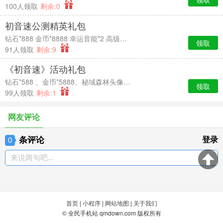
100人领取
剩余:0
初音速公测精英礼包
钻石*888 金币*8888 幸运音能*2 高级经验卡*2
领取
91人领取
剩余:9
《初音速》活动礼包
钻石*588 、金币*5888、秘域森林头像框*7天时效、中级经验卡*2
领取
99人领取
剩余:1
网友评论
条评论
登录
0
来说两句吧...
首页
|
小程序
|
网站地图
|
关于我们
© 全民手机站 qmdown.com 版权所有