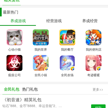
最新热门
养成游戏
经营游戏
养成经营
心动小猫
我的世界
我的餐厅
我的便利店
瘟疫公司
全民小镇
全民农场
奇迹暖暖
全民礼包
热门礼包
更多>>
《初音速》精英礼包
钻石*888、金币*8888、幸运音能*2、高级经验卡*2
领取