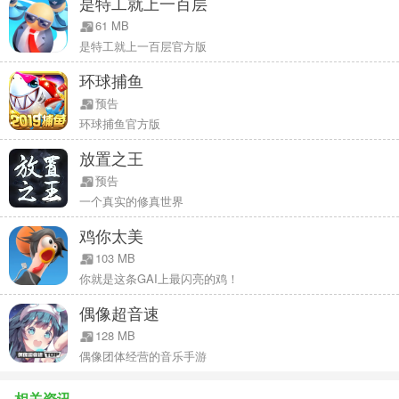
是特工就上一百层
61 MB
本应用包含：
是特工就上一百层官方版
- Outfit7 产品推广与广告
环球捕鱼
- 指引客户到我们的网站以及其他 Outfit7 应用的链接
预告
- 个性化内容来吸引用户再次玩本应用
环球捕鱼官方版
- 通过社交网络与好友建立连接的可能性
放置之王
- 通过 YouTube整合，观看由 Outfit7 动画人物出演的视频
- 进行应用内购买的选项
预告
一个真实的修真世界
- 可用虚拟货币购买不同售价的道具，这取决于玩家当前的等级
- 无需花费真钱进行应用内购买即可使用应用所有功能的替代选项
鸡你太美
103 MB
使用条款：http://outfit7.com/eula/
你就是这条GAI上最闪亮的鸡！
隐私权政策：http://outfit7.com/privacy-policy/
偶像超音速
客户支持：support@outfit7.com
128 MB
偶像团体经营的音乐手游
相关资讯