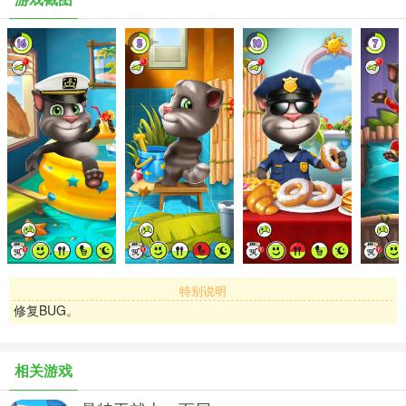
家，周游世界结识其他汤姆猫。玩迷你游戏，看着会说话的汤姆猫慢
慢成为你日常生活的一部分。
特性：
- 畅玩 10 个迷你游戏：果冻连线、泡泡射手、敲砖小将 、连及更
多！赢取金币、乐趣无穷！
- 养育你专属的汤姆猫：和他玩游戏，喂他最喜欢的食物，带他上床
睡觉。
- 收集机票，周游世界，结识其他汤姆猫。用来自世界各地的明信片
填满你的相册，解锁那些对一个真正的探险家有价值的衣服。
- 体验栩栩如生的情感表达：汤姆猫会高兴、饥饿、困倦、厌烦……
他的情感随着你和他互动的方式而发生变化。
- 发挥你的创造力：从 1000 多种毛色、服装和家具的组合中挑选，打
特别说明
造你专属的汤姆猫。
修复BUG。
- 玩游戏、拿奖励：随着游戏的进行，帮助汤姆猫顺利达成 9 个阶段
共 999 级的成长，解锁新道具并获得金币！
相关游戏
- 与汤姆猫互动：对汤姆猫说话，他仍然会重复你说的话。戳他、抚
摸他或是挠他痒痒，看看他如何反应。