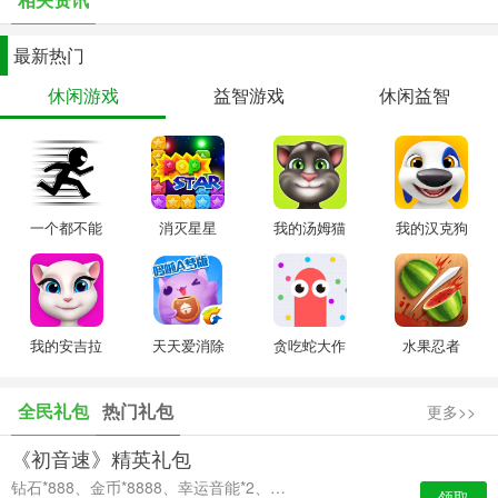
最新热门
休闲游戏
益智游戏
休闲益智
一个都不能
消灭星星
我的汤姆猫
我的汉克狗
死
我的安吉拉
天天爱消除
贪吃蛇大作
水果忍者
战
全民礼包
热门礼包
更多>>
《初音速》精英礼包
钻石*888、金币*8888、幸运音能*2、高级经验卡*2
领取