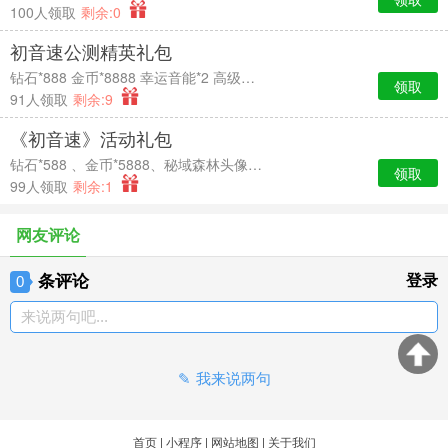
100人领取
剩余:0
初音速公测精英礼包
钻石*888 金币*8888 幸运音能*2 高级经验卡*2
领取
91人领取
剩余:9
《初音速》活动礼包
钻石*588 、金币*5888、秘域森林头像框*7天时效、中级经验卡*2
领取
99人领取
剩余:1
网友评论
条评论
登录
0
来说两句吧...
我来说两句
首页
|
小程序
|
网站地图
|
关于我们