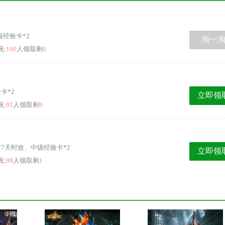
级经验卡*2
淘一
况:
100
人领取剩
0
验卡*2
立即领
况:
91
人领取剩
9
框*7天时效、中级经验卡*2
立即领
况:
99
人领取剩
1