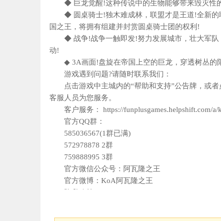
◆ 巨龙觉醒!这种传说中的生物能够带来毁灭性的
◆ 圆桌骑士!独木难成林，联盟才是王道!全新的联
国之王，将拥有组建并封赏圆桌骑士团的权利!
◆ 战争!战争一触即发!努力发展城市，壮大军队
动!
◆ 3A画面!盘旋在帝国上空的巨龙，穿透树丛的阳
游戏遇到问题?请随时联系我们：
点击游戏中主城内的“帮助和支持”公告牌，或者点击
客服人员为您服务。
客户服务： https://funplusgames.helpshift.com/a/k
官方QQ群：
585036567(1群已满)
572978878 2群
759888995 3群
官方微信公众号：阿瓦隆之王
官方微博：KoA阿瓦隆之王
隐私政策： http://nenglianghe.cn/privacy_policy/ne
服务条款：http://nenglianghe.cn/agreement/nenglia
重要提示：《阿瓦隆之王》为免费游戏，但游戏中