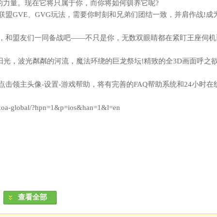
力量。现在它将只属于你，而你将如何驯养它呢?
盟GVE、GVG玩法，需要你时刻和兄弟们团结一致，并肩作战!成
，和盟友们一同备战吧——不只是你，无数双眼睛都在紧盯王座伺机
光，波光粼粼的河流，魔法环绕的巨龙祭坛!精致的全3D画面呼之欲
领主头像-设置-游戏帮助，将有完善的FAQ帮助系统和24小时在
oa-global/?hpn=1&p=ios&han=1&l=en
nglianghe/cn/
查看全部
nghe/cn/
部分道具收费。如果您不想使用此部分功能，请在您的设备中关闭