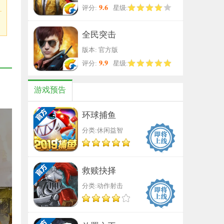
9.6
评分:
星级:
全民突击
版本: 官方版
9.9
评分:
星级:
游戏预告
环球捕鱼
分类:休闲益智
救赎抉择
分类:动作射击