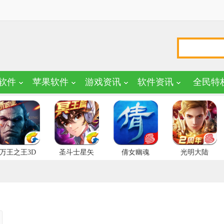
软件
苹果软件
游戏资讯
软件资讯
全民特
万王之王3D
圣斗士星矢
倩女幽魂
光明大陆