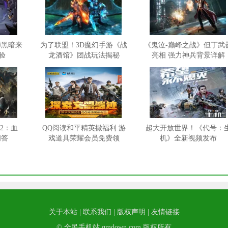
师黑暗来
为了联盟！3D魔幻手游《战
《鬼泣-巅峰之战》但丁武
验
龙酒馆》团战玩法揭秘
亮相 强力神兵背景详解
2：血
QQ阅读和平精英撒福利 游
超大开放世界！《代号：
问答
戏道具荣耀会员免费领
机》全新视频发布
关于本站
|
联系我们
|
版权声明
|
友情链接
© 全民手机站 qmdown.com 版权所有