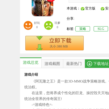
本游戏：
官方版
安
分享:
好玩
坑爹
0
0
标签:
策略
SLG
大小:380 MB
游戏总览
游戏截图
最新热门
下载地址
游戏介绍
《阿瓦隆之王》是一款3D-MMO战争策略游戏。
统治权。
在这里，您将养成个性化的巨龙、操控毁天灭地的
统治全世界的传奇国王!
-=游戏特色=-