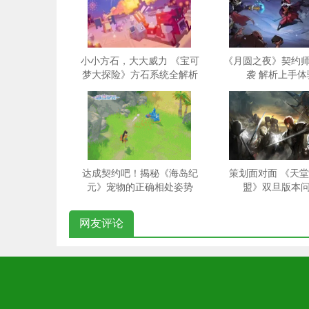
小小方石，大大威力 《宝可
《月圆之夜》契约
梦大探险》方石系统全解析
袭 解析上手体
达成契约吧！揭秘《海岛纪
策划面对面 《天堂
元》宠物的正确相处姿势
盟》双旦版本
网友评论