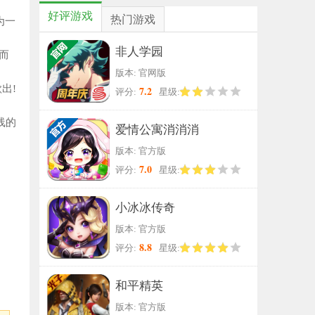
好评游戏
热门游戏
为一
非人学园
而
版本: 官网版
出!
7.2
评分:
星级:
线的
爱情公寓消消消
版本: 官方版
7.0
评分:
星级:
小冰冰传奇
版本: 官方版
8.8
评分:
星级:
和平精英
版本: 官方版
游