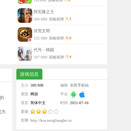
192MB
/ 策略棋牌 /
阿瓦隆之王
7.5
380 MB
/ 策略棋牌 /
洪荒文明
9.0
532 MB
/ 策略棋牌 /
代号：桃园
7.9
507 MB
/ 策略棋牌 /
游戏信息
大小
380 MB
编辑
全民手机站
类型
网游
平台
的
语言
简体中文
时间
2021-07-16
成为
星级
14:40:39
官网
http://koa.nenglianghe.cn