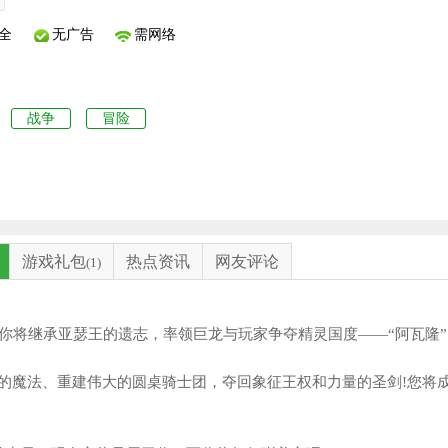
全
无广告
需网络
战争
冒险
游戏礼包
热点资讯
网友评论
(1)
你将继承亚瑟王的遗志，率领巨龙与玩家争夺精灵国度——“阿瓦隆”
魔法、重建伟大的圆桌骑士团，夺回象征王权和力量的圣剑!您将