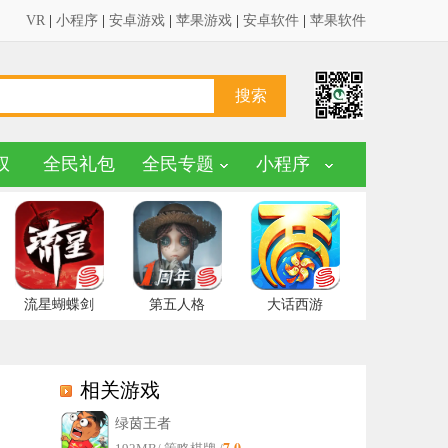
VR
|
小程序
|
安卓游戏
|
苹果游戏
|
安卓软件
|
苹果软件
权
全民礼包
全民专题
小程序
流星蝴蝶剑
第五人格
大话西游
相关游戏
绿茵王者
7.0