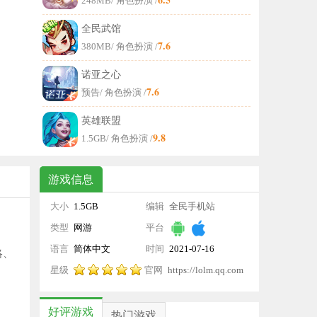
248MB
/ 角色扮演 /
全民武馆
7.6
380MB
/ 角色扮演 /
诺亚之心
7.6
预告
/ 角色扮演 /
英雄联盟
9.8
1.5GB
/ 角色扮演 /
游戏信息
大小
1.5GB
编辑
全民手机站
类型
网游
平台
语言
简体中文
时间
2021-07-16
略、
星级
官网
16:48:14
https://lolm.qq.com
好评游戏
热门游戏