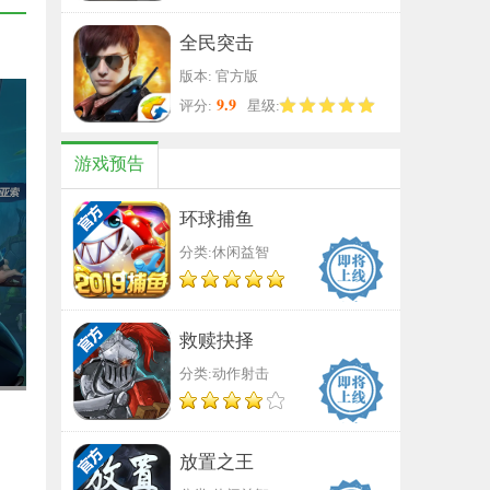
全民突击
版本: 官方版
9.9
评分:
星级:
游戏预告
环球捕鱼
分类:休闲益智
救赎抉择
分类:动作射击
放置之王