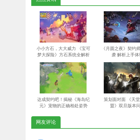
小小方石，大大威力 《宝可
《月圆之夜》契约
梦大探险》方石系统全解析
袭 解析上手体
达成契约吧！揭秘《海岛纪
策划面对面 《天堂
元》宠物的正确相处姿势
盟》双旦版本
网友评论