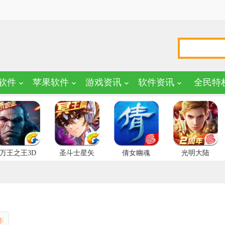
软件
苹果软件
游戏资讯
软件资讯
全民特
万王之王3D
圣斗士星矢
倩女幽魂
光明大陆
作