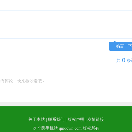
畅言一
0
共
条
没有评论，快来抢沙发吧~
关于本站
|
联系我们
|
版权声明
|
友情链接
© 全民手机站 qmdown.com 版权所有