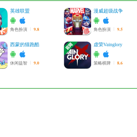
英雄联盟
漫威超级战争
9.8
9.5
角色扮演
角色扮演
西蒙的猫跑酷
虚荣Vainglory
9.0
8.6
休闲益智
策略棋牌