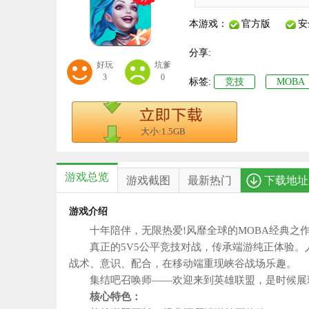
本游戏：
官方版
安
分享:
好玩
坑爹
3
0
标签:
竞技
MOBA
大小:1.5GB
游戏总览
游戏截图
最新热门
下载地址
游戏介绍
十年陪伴，无限热爱!风靡全球的MOBA经典之作
真正的5V5公平竞技对战，传承端游纯正体验。人
战术、意识、配合，在移动端重现峡谷战场乐趣。
集结吧召唤师——欢迎来到英雄联盟，是时候展现
核心特色：