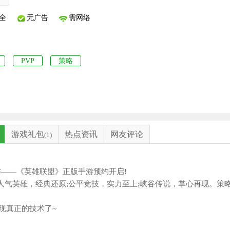
全
无广告
需网络
PVP
策略
游戏礼包
热点资讯
网友评论
(1)
——《英雄联盟》正版手游预约开启!
气英雄，经典还原;公平竞技，实力至上;峡谷传说，掌心再现。策
真正的技术了~