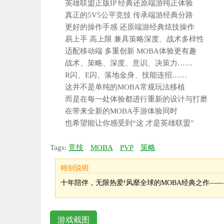
英雄联盟正版IP 经典还原端游纯正体验
真正的5V5公平竞技 传承端游经典分路
更好的操作手感 还原端游经典炫技操作
易上手 高上限 兼具策略深度、战术多样性
适配移动端 多重创新 MOBA体验更有趣
战术、策略、深度、意识、决策力……
R闪、E闪、落地金身、技能连招……
这并不是单纯的MOBA常规玩法移植
而是在每一处体验都进行重新的设计与打磨
在带来全新的MOBA手游体验同时
也希望能让你感受到“这 才是英雄联盟”
Tags:
竞技
MOBA
PVP
策略
特别说明
十年陪伴，无限热爱!风靡全球的MOBA经典之作—
游戏截图