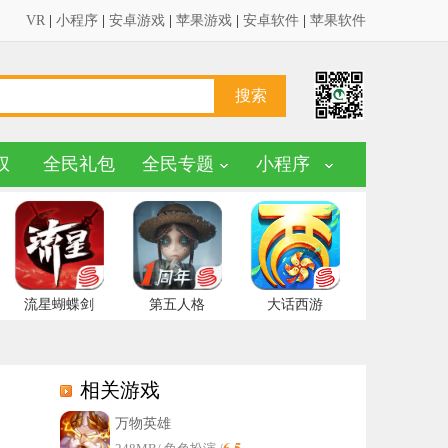
VR
|
小程序
|
安卓游戏
|
苹果游戏
|
安卓软件
|
苹果软件
权
全民礼包
全民专题
小程序
流星蝴蝶剑
第五人格
大话西游
相关游戏
万物英雄
6.5