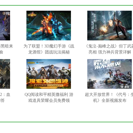
师黑暗来
为了联盟！3D魔幻手游《战
《鬼泣-巅峰之战》但丁武
验
龙酒馆》团战玩法揭秘
亮相 强力神兵背景详解
2：血
QQ阅读和平精英撒福利 游
超大开放世界！《代号：
问答
戏道具荣耀会员免费领
机》全新视频发布