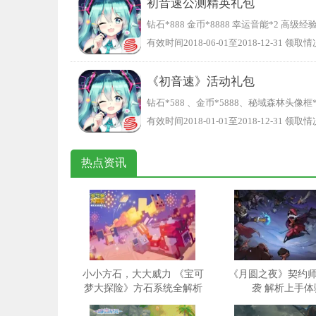
初音速公测精英礼包
钻石*888 金币*8888 幸运音能*2 高级经
有效时间2018-06-01至2018-12-31 领取情
《初音速》活动礼包
钻石*588 、金币*5888、秘域森林头像
有效时间2018-01-01至2018-12-31 领取情
热点资讯
小小方石，大大威力 《宝可
《月圆之夜》契约
梦大探险》方石系统全解析
袭 解析上手体