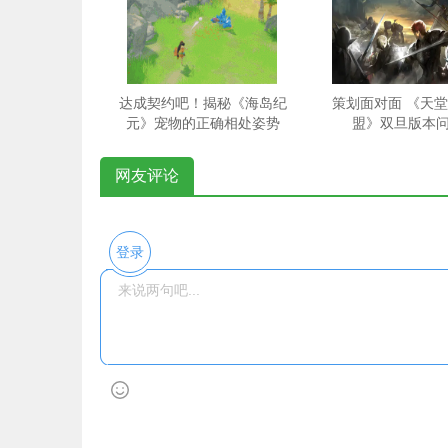
达成契约吧！揭秘《海岛纪
策划面对面 《天堂
元》宠物的正确相处姿势
盟》双旦版本
网友评论
登录