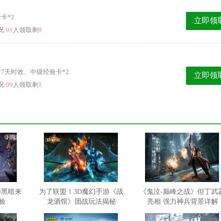
验卡*2
立即领
况:
91
人领取剩
9
框*7天时效、中级经验卡*2
立即领
况:
99
人领取剩
1
师黑暗来
为了联盟！3D魔幻手游《战
《鬼泣-巅峰之战》但丁武
验
龙酒馆》团战玩法揭秘
亮相 强力神兵背景详解