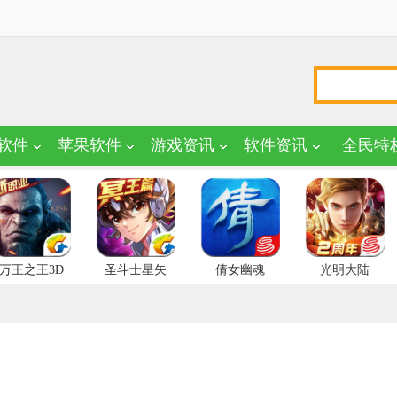
软件
苹果软件
游戏资讯
软件资讯
全民特
万王之王3D
圣斗士星矢
倩女幽魂
光明大陆