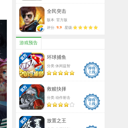
全民突击
版本: 官方版
9.9
评分:
星级:
游戏预告
环球捕鱼
分类:休闲益智
救赎抉择
分类:动作射击
放置之王