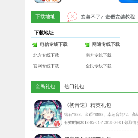
下载地址
下载地址
电信专线下载
网通专线下载
北方专线下载
南方专线下载
官网专线下载
全民专线下载
全民礼包
热门礼包
《初音速》精英礼包
钻石*888、金币*8888、幸运音能*2、高
有效时间2018-05-01至2019-04-01 领取情