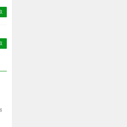
取
取
器