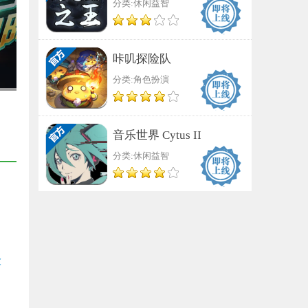
分类:休闲益智
咔叽探险队
分类:角色扮演
音乐世界 Cytus II
分类:休闲益智
险