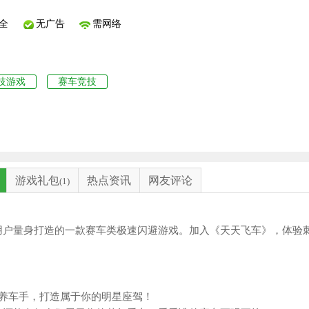
全
无广告
需网络
技游戏
赛车竞技
游戏礼包
热点资讯
网友评论
(1)
用户量身打造的一款赛车类极速闪避游戏。加入《天天飞车》，体验
养车手，打造属于你的明星座驾！