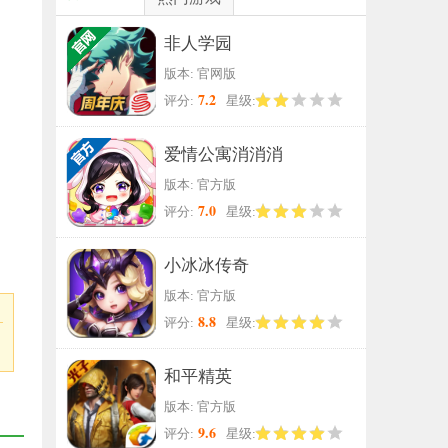
非人学园
版本: 官网版
7.2
评分:
星级:
爱情公寓消消消
版本: 官方版
7.0
评分:
星级:
小冰冰传奇
版本: 官方版
8.8
评分:
星级:
和平精英
版本: 官方版
9.6
评分:
星级: