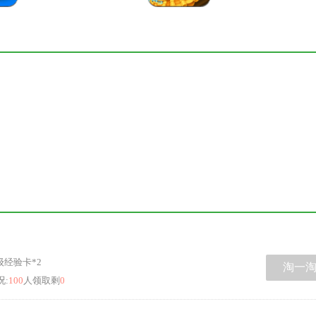
级经验卡*2
淘一
况:
100
人领取剩
0