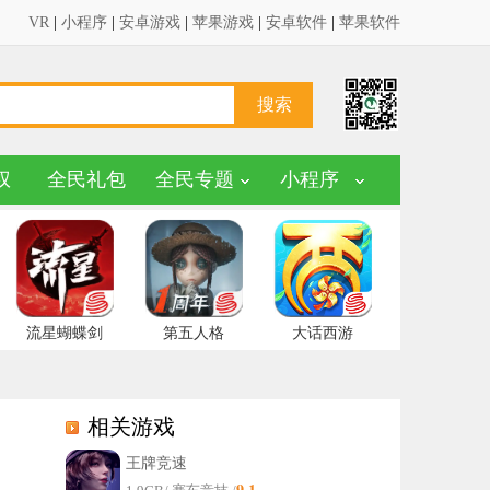
VR
|
小程序
|
安卓游戏
|
苹果游戏
|
安卓软件
|
苹果软件
权
全民礼包
全民专题
小程序
流星蝴蝶剑
第五人格
大话西游
相关游戏
王牌竞速
9.1