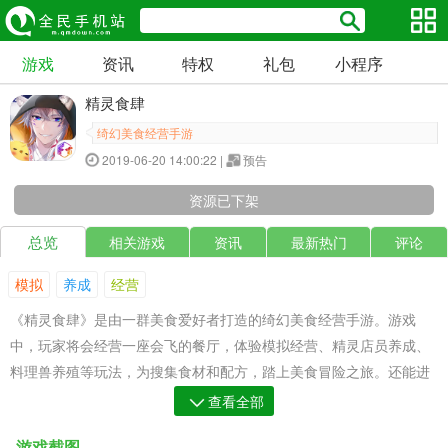
游戏
资讯
特权
礼包
小程序
精灵食肆
绮幻美食经营手游
2019-06-20 14:00:22 |
预告
资源已下架
总览
相关游戏
资讯
最新热门
评论
模拟
养成
经营
《精灵食肆》是由一群美食爱好者打造的绮幻美食经营手游。游戏
中，玩家将会经营一座会飞的餐厅，体验模拟经营、精灵店员养成、
料理兽养殖等玩法，为搜集食材和配方，踏上美食冒险之旅。还能进
行自定义餐厅装饰、探听灵界奇闻异事、见证店员们的感情故事，开
查看全部
启美味新鲜的冒险生涯。
游戏截图