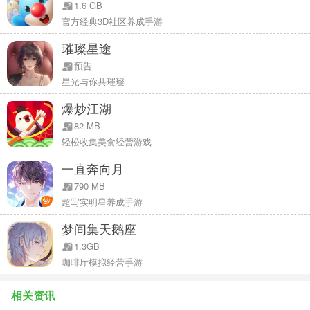
1.6 GB
根据炒煮炸烤蒸等厨艺技巧生成的“厨力”是店员的主要属性。根据不
官方经典3D社区养成手游
同类别的烹饪特长，针对性的分配料理任务，更易获取客人青睐。通
璀璨星途
过冒险提升店员等级，增强厨力，探索各个灵域，研究食谱，解锁更
预告
多菜品，打造风靡灵界的创新菜式。让你每到一地，当地食客都成为
星光与你共璀璨
食肆的忠粉！随着店员等级和法力的提升，他们对于味道和火候的掌
控将出神入化，悉心培养，你就可以拥有自己的厨神天团。有的店员
爆炒江湖
性格外向、喜爱小动物，可以安排他们作为服务员与饲养员。
82 MB
轻松收集美食经营游戏
一直奔向月
结伴踏上美食冒险
790 MB
超写实明星养成手游
为了制作最美味的珍馐，你需要踏上寻找料理兽和搜集食谱的冒险旅
梦间集天鹅座
程，指挥店员展开战斗，捕捉珍稀料理兽，搜集当地特色食谱。冒险
1.3GB
旅程将会增长店员的见识和经验，探幽寻宝还可以获取灵宝装备等奖
咖啡厅模拟经营手游
励与秘闻。
相关资讯