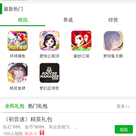
开启灵界田园生涯
最新热门
模拟
养成
经营
冒险归来，实力大增，捕捉到的料理兽也需要妥善安置。料理兽是灵
界特有的一种珍稀灵兽，在养殖场中圈养这些战斗力强大但可爱到爆
的生物，将为你提供源源不断的料理食材，按时投喂，日日抚摸，它
们会成为你的快乐源泉。
环球捕鱼
爱情公寓消
爆炒江湖
梦间集天鹅
消消
座
吃瓜看戏欢乐小剧场
随着众多店员的加入和灵域冒险剧情的深入推进，玩家将会了解到灵
精灵食肆
梦幻足球世
界千百年来发生的诸多秘闻，游戏为每个店员都设计了专属故事线与
界
小剧场，在冒险和经营日常中，你会不断见证他们狗粮遍地、疯狂虐
全民礼包
热门礼包
更多>>
心、欢乐逗趣的故事。这些故事里，除了甜甜的、酸酸的、苦苦的、
橘里橘气，基里基气的“恋爱”，还有诸如惊天大阴谋、神秘身世、绝
《初音速》精英礼包
世宝物、家国兴亡、生死时刻等等剧情和小剧场等待你去解锁。在来
钻石*888、金币*8888、幸运音能*2、高级经验卡*2
领取
到餐厅的客人台词中，也埋下了众多彩蛋等你发现。
100人领取
剩余:0