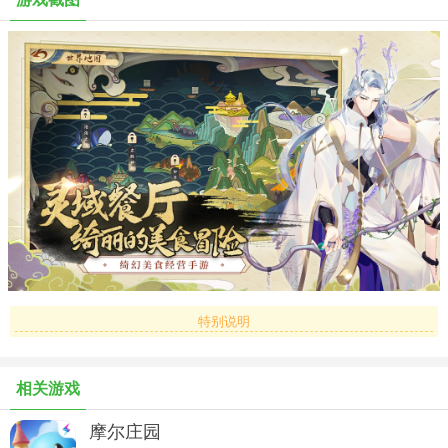
名为精灵食肆的飞行餐厅是玩家在灵界冒险的大本营，它坐落在一座
巨龟背上，可以随时飞往灵界各地。作为店长，你要肩负起重振这座
餐厅的重任，将治愈人心的美味，带到灵域的每个角落。成为店长的
那一刻，美食勇者的伟大冒险，就已经开启了！
打造灵界网红餐厅
餐厅玩法面板详细展示了餐厅的经营状况，包括销售、经营趋势等信
息，玩家可据此安排店员和厨师的工作，制作符合不同灵界种族口味
的料理，以此升级餐厅，解锁更多功能与装饰。完全自定义的餐厅装
饰玩法，可对整个餐厅的灶台、桌椅、门窗、屏风、摆件、挂件进行
特别说明
自由布置，打造专属于你的网红餐厅。
相关游戏
培养未来灵界厨神
摩尔庄园