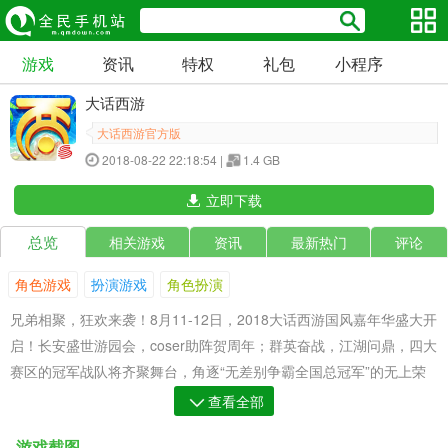
游戏
资讯
特权
礼包
小程序
大话西游
大话西游官方版
2018-08-22 22:18:54 |
1.4 GB
立即下载
总览
相关游戏
资讯
最新热门
评论
角色游戏
扮演游戏
角色扮演
兄弟相聚，狂欢来袭！8月11-12日，2018大话西游国风嘉年华盛大开
启！长安盛世游园会，coser助阵贺周年；群英奋战，江湖问鼎，四大
赛区的冠军战队将齐聚舞台，角逐“无差别争霸全国总冠军”的无上荣
耀！
查看全部
情义献礼，福犬降世，《大话西游》手游限量版鎏金宝鉴重磅推出；
游戏截图