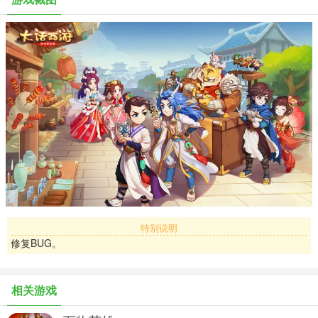
传世陶艺，盛唐精粹。随着大话西游国风嘉年华的到来，《大话西
游》手游盛唐匠心活动同步开启，传递国风文化精粹，体验国风江
湖，更有海量嘉年华福利等你来拿！
国风嘉年华：兄弟相聚 国风盛会
无差别争霸：群英奋战 问鼎全国
鎏金宝鉴：福犬降世 臻品手办
盛唐匠心：传世陶艺 海量福利
【游戏特色】
-二十四大主角 精致画面
逍遥生、飞剑侠、狐美人、祭剑魂……人魔仙鬼四大种族，二十四大
清新高颜值角色，随心选择。旗舰级游戏画面，东海渔村、长安桥
特别说明
头、天宫地府……落英缤纷，风景如画。
修复BUG。
-缤纷玩法 爱不释手
相关游戏
十五年大话经典，亿万大话玩家口碑见证。师门抓鬼、杀塔寻芳、地
宫封妖……缤纷玩法，总有你所爱。