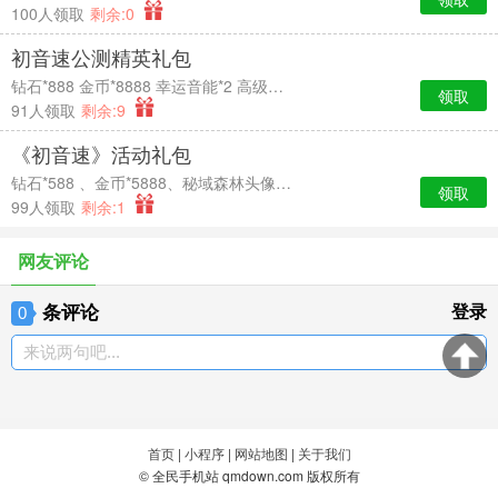
100人领取
剩余:0
初音速公测精英礼包
钻石*888 金币*8888 幸运音能*2 高级经验卡*2
领取
91人领取
剩余:9
《初音速》活动礼包
钻石*588 、金币*5888、秘域森林头像框*7天时效、中级经验卡*2
领取
99人领取
剩余:1
网友评论
条评论
登录
0
来说两句吧...
首页
|
小程序
|
网站地图
|
关于我们
© 全民手机站 qmdown.com 版权所有