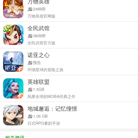
万物英雄
248MB
-好看好玩 真人社交
万物英雄官网版
兴趣标签秀出来、好友智能匹配、个人空间，花式个性社交系统；游
全民武馆
戏角色、玩家真人图片深度互动体验，好看好玩好朋友！
380MB
全民武馆官方版
-激爽PK 畅游江湖
诺亚之心
皇宫决斗、热血帮战、多样组队PK玩法，与好友一同畅游江湖，弹指
之间，领略江湖侠骨豪情。
预告
环绕星球的冒险之旅
【玩家好评】
英雄联盟
-记得刚开始玩大话还是上初中的时候，承载着年少时的很多欢乐，一
1.5GB
起练级，一起帮战，一起杀星，现在工作了没有那么多时间啦，但是
风靡全球的MOBA经典之作
手游出了真不错，让快乐延续下去！
地城邂逅：记忆憧憬
-从第一个固定队朋友来开到现在，接触大话手游一年多了，不知道能
1.06 GB
否坚持到孩子都能打酱油，也不知道那个时候我会不会冲动整个一年
日式RPG番剧手游
又一年，总之很感谢，认识的你们，以后就算分开、不联络，也都会
记得一起从边境杀到白骨山的星星。我们约好了一起杀满十亿颗地煞
相关资讯