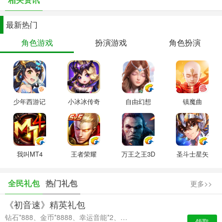
星。
-多年未玩游戏，完全是因为老胡的迷妹所以下的，回合制游戏还是挺
最新热门
适合我这种好久不玩游戏的玩家，感觉很不错。
角色游戏
扮演游戏
角色扮演
-第一款网游，认识很多新朋友，游戏本身画面精致，玩起来很上手，
每周更新，任务通俗易懂，赞！
-游戏上认识了好朋友，好兄弟，还有自己的知己。游戏设计很不错，
细节也做得很棒。真心不错，每个人心中都有一个大话梦，陪伴我们
从一个十年到下一个十年。
少年西游记
小冰冰传奇
自由幻想
镇魔曲
-精美清新的画面，精美的人物造型，引人入胜的情节，一玩起来就停
不下来，很有趣很好玩，给网易游戏一个赞！
【联系我们】
我叫MT4
王者荣耀
万王之王3D
圣斗士星矢
如果您喜欢我们的游戏，请关注游戏官网、微博微信平台，第一时间
掌握游戏最新动态。欢迎随时给我们评价、留言。
全民礼包
热门礼包
更多>>
网易官方微信公众号：dhxy_sy
网易官方易信公众号：dhxysy
《初音速》精英礼包
网易客服电话：020-89166185
钻石*888、金币*8888、幸运音能*2、高级经验卡*2
领取