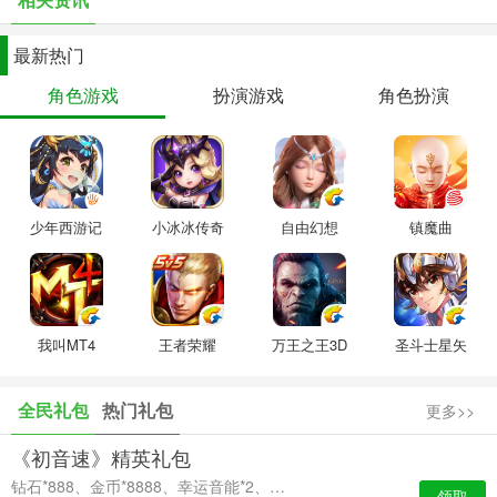
【联系我们】
最新热门
角色游戏
扮演游戏
角色扮演
如果您在游戏中遇到任何问题，我们将7*24小时为您服务！
关注我们的官网及微信，还可抢鲜获得更多惊喜！
官方网站：https:/zyhx.qq.com/
官方微信：zyhx_sy
少年西游记
小冰冰传奇
自由幻想
镇魔曲
我叫MT4
王者荣耀
万王之王3D
圣斗士星矢
全民礼包
热门礼包
更多>>
《初音速》精英礼包
钻石*888、金币*8888、幸运音能*2、高级经验卡*2
领取