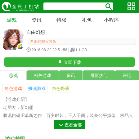
游戏
资讯
特权
礼包
小程序
自由幻想
自由幻想官方版
2018-08-22 22:51:56 |
1.1 GB
立即下载
总览
相关游戏
资讯
最新热门
评论
角色游戏
扮演游戏
角色扮演
【游戏介绍】
老朋友，新幻想
腾讯自研IP革新之作，百变时装，千人千面；装备公平掉落，极品人
人可得；免费送月卡，元宝天天领，相约龙城，一起掌上重游唯美幻
查看全部
想世界，敢爱敢幻想！
游戏截图