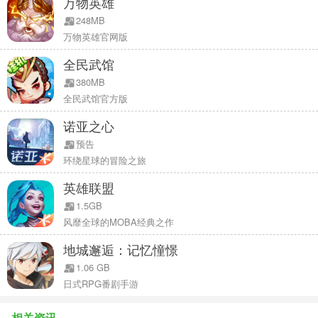
万物英雄
248MB
4.【自由交易，装备买卖轻松自如】
万物英雄官网版
装备永不绑定，开放式自由交易，每一个玩家都能找到自己所需，将
全民武馆
自己的劳动成果转化为财富。真正体会装备买卖、金币入账的快感！
380MB
装备公平获得，属性大随机，只要RP好，天价极品装备so easy！
全民武馆官方版
诺亚之心
5.【惬意战斗，小队合作畅享乐趣】
2DQ萌游戏呈现优越的Shader渲染表现，给你荧幕级视觉体验，体验
预告
环绕星球的冒险之旅
破屏而出的战斗魅力！独创首个Q萌MMO夺宝玩法，战斗乐趣新升
级。自动战斗和类MOBA即时操作两种模式，萌新也能轻松上手，惬
英雄联盟
意闯天下！
1.5GB
风靡全球的MOBA经典之作
6.【顶级声优，带你声临浪漫奇遇】
地城邂逅：记忆憧憬
国内顶级声优团队729声工厂配音，阿杰一人分饰太上老君，龙烈，
1.06 GB
蓝采和等多个性格迥异的角色。迷人声线，轻轻撩动心弦，给你声临
日式RPG番剧手游
其境般的体验。配上特色游戏主线小剧场，让你随时随地沉浸在敢爱
敢幻想的幻想世界！
相关资讯