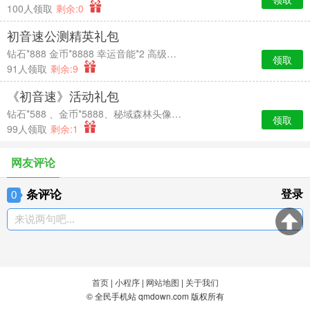
100人领取
剩余:0
初音速公测精英礼包
钻石*888 金币*8888 幸运音能*2 高级经验卡*2
领取
91人领取
剩余:9
《初音速》活动礼包
钻石*588 、金币*5888、秘域森林头像框*7天时效、中级经验卡*2
领取
99人领取
剩余:1
网友评论
条评论
登录
0
来说两句吧...
首页
|
小程序
|
网站地图
|
关于我们
© 全民手机站 qmdown.com 版权所有