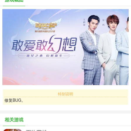
【游戏特色】
1.【有爱社交，欢声笑语结伴同行】
独创跨级无歧视组队，智能推荐靠谱队长和强力队友，一起欢声笑语
刷boss！多套社交动作社交随心切换，个性定制你的幻想空间，互赞
互访轻松交友。极具仪式感的游戏婚礼，测八字、接新娘、婚车游
街⋯⋯完美还原传统婚仪，给你最难忘的浪漫婚礼！
2.【百变时装，可御可萌与众不同】
上百套时装，可爱Q萌，梦幻童话⋯⋯风格多变，可御可萌。周周
送，月月送，时装轻松换不停!定期举办时装设计大赛， 焕彩华裳由你
定义! 职业自定义发型发色，形象百变，温柔妩媚任你掌控！
特别说明
3.【自由职业，各色职业畅快成长】
修复BUG。
传承端游5大职业，公平成长。独特天赋系统，每个职业拥有81种成
长路，拒绝千篇一律的“固定”成长养成！丰富的技能体系、多套技能
相关游戏
自由切换，百变多样的技能搭配，这里可以让你从容肆意体验百种人
生！