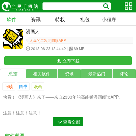
软件
资讯
特权
礼包
小程序
漫画人
火爆的二次元阅读APP
2018-06-23 18:44:42 |
69 MB
立即下载
总览
相关软件
资讯
最新热门
评论
阅读
图书
漫画
快看！《漫画人》来了——来自2333年的高能贩漫画阅读APP。
注意！注意！注意！
查看全部
阅读以下说明可能会导致时空穿越、屌丝逆袭、拯救世界、娶白富美
软件截图