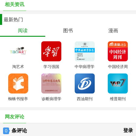
相关资讯
- 神话战线：邪神得到了全知圣典，世界将要毁灭，天选者该可去何
最新热门
从？
阅读
图书
漫画
拯救世界：在路上、车上、学校、高铁、餐厅、食堂等地方没网络、
没流量、没信号，谁来拯救你的世界？漫画人离线下载阅读功能，让
你不用担心网络、信号、流量的问题，陪你一起拒绝无聊！
淘艺术
学习强国
中华病理学
中国经济周
娶白富美：喜欢的她/他是漫画控？不知道她/他喜欢看什么样的漫画、
杂志
刊
找不到共同语言
怎么办？ 别担心，漫画人大数据准确解析风格，推荐精准漫画。还有
蜘蛛书报亭
诊断病理学
西油期刊
维普期刊
各种风格漫画讨论圈子，帮你找到合适的漫画！
杂志
网友评论
还有DM5（动漫屋）、1kkk（极速漫画）和漫画人合作的精品漫画应
用，为大家而打造的精品漫画阅读应用，拥有丰富日本漫画！请大家
条评论
登录
0
多多支持（手比爱心）火爆