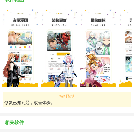
等严重后果。
穿越时空：上万部各类题材漫画：恋爱、热血、动作、冒险、校园、
耽美、同仁、搞笑、体育、科幻、魔幻、悬疑、治愈、战争、内涵漫
画等实时连载，国漫，日漫，韩漫，欧美漫等全球二次元动画、漫画
大全、动漫。让您想穿哪里就穿哪里！
屌丝逆袭：Bloody Girl、我和天师有个约会、再造空间、钟馗森林、
重返地平线等、黑夜之歌、阴阳宅急便、苏生战铳、神话战线、暗界
追冥狩等，各种全球热门火爆漫画，总有一款可以逆袭成功！
逆袭简介：《漫画人》全渠道首发神作
特别说明
- Bloody Girl：性感女神，如何在夜晚惩奸除恶！
修复已知问题，改善体验。
- 我和天师有个约会：妖怪总喜欢在马桶里爬出来，看古怪天师怎么
相关软件
收服！再造空间：处处不如人的屌丝，却能穿越空间，左拥右抱，凭
什么？