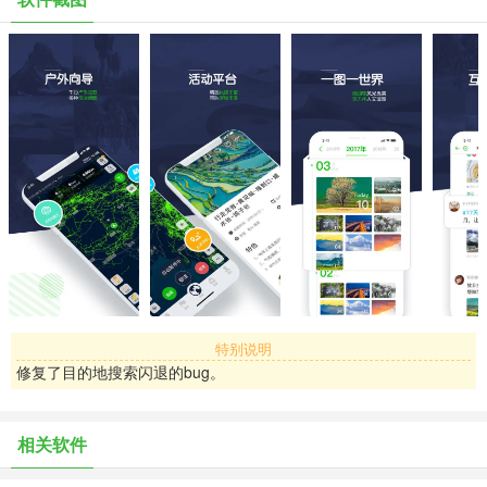
产品特色：
1.商业活动：认证俱乐部、领队为你提供安全可靠、省心舒心、费用
透明的户外旅程
2.AA活动：快速召集志同“道”合小伙伴开启户外之行，一呼百应
3.300万条轨迹：揽括全国大大小小目的地出行线路，免费下载
4.户外地图：5种户外专业地图，8种可叠加地图数据，支持下载离线
数据包
5.轨迹路网：显示山野区域前人走过的路线，弥补普通地图类APP的
不足
6.商城：精品好货，资深户外玩家亲测；户外保险，户外出行再无隐
忧
7.互动社区：在这里饱览老驴分享的户外心得，在这里与同城驴友约
伴出行
特别说明
8.轨迹记录：精确记录历史走过的路，支持多媒体标注点添加
修复了目的地搜索闪退的bug。
9.组队功能：让有网络条件下查看无网络区域队员位置成为可能
相关软件