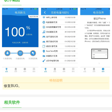
保养技巧：简单的节电小技巧，更能帮助您延长单次充电的使用时
间；
电池信息：电池信息更精确。
特别说明
修复BUG。
相关软件