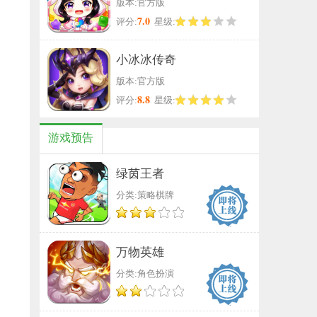
版本:官方版
7.0
评分:
星级:
小冰冰传奇
版本:官方版
8.8
评分:
星级:
游戏预告
绿茵王者
分类:策略棋牌
万物英雄
分类:角色扮演