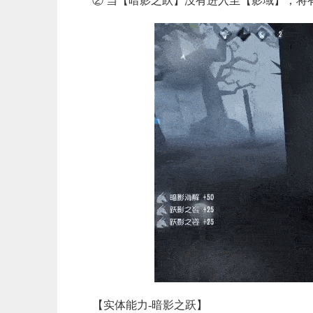
② 当【暗影之跃】没有进入至【影域】，将有
【实体能力-暗影之跃】