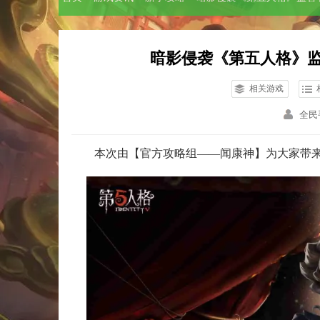
暗影侵袭《第五人格》监
相关游戏
全民
本次由【官方攻略组——闻康神】为大家带来