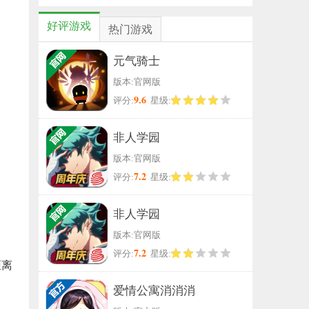
限定卡背，敢来就敢送！
好评游戏
热门游戏
元气骑士
版本:官网版
9.6
评分:
星级:
非人学园
版本:官网版
7.2
评分:
星级:
非人学园
版本:官网版
7.2
评分:
星级:
距离
爱情公寓消消消