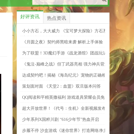
好评资讯
热点资讯
小小方石，大大威力 《宝可梦大探险》方石系
统全解析
《月圆之夜》契约师黑暗来袭 解析上手体验
为了联盟！3D魔幻手游《战龙酒馆》团战玩法
揭秘
《鬼泣-巅峰之战》但丁武器亮相 强力神兵背景
详解
达成契约吧！揭秘《海岛纪元》宠物的正确相
处姿势
策划面对面 《天堂2：血盟》双旦版本问答
QQ阅读和平精英撒福利 游戏道具荣耀会员免费
领
超大开放世界！《代号：生机》全新视频发布
少年系列X国粹川剧 “616少年节”热血开启
步履不停 沙盒游戏《迷你世界》打造网络净土