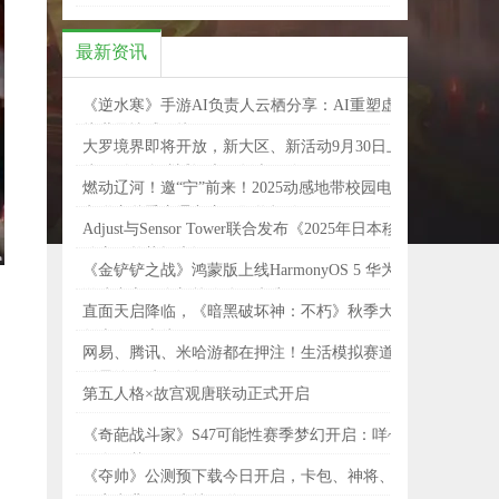
最新资讯
《逆水寒》手游AI负责人云栖分享：AI重塑虚
拟世界情感链接
大罗境界即将开放，新大区、新活动9月30日上
线！《一念逍遥》大罗版本一览
燃动辽河！邀“宁”前来！2025动感地带校园电
竞联赛秋季赛辽宁赛区即将打响！
Adjust与Sensor Tower联合发布《2025年日本移
动应用趋势报告》
《金铲铲之战》鸿蒙版上线HarmonyOS 5 华为
游戏中心，全新策略体验来袭
直面天启降临，《暗黑破坏神：不朽》秋季大
版本今日上线！
网易、腾讯、米哈游都在押注！生活模拟赛道
《星绘友晴天》版号发放！
第五人格×故宫观唐联动正式开启
《奇葩战斗家》S47可能性赛季梦幻开启：咩~
做个好梦！
《夺帅》公测预下载今日开启，卡包、神将、