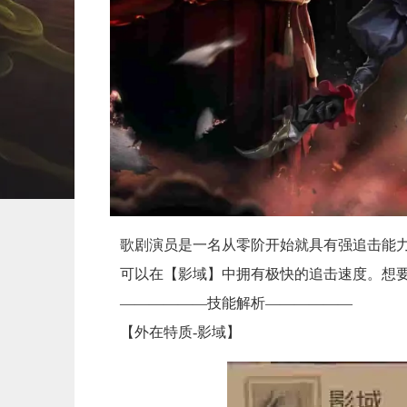
歌剧演员是一名从零阶开始就具有强追击能力的
可以在【影域】中拥有极快的追击速度。想要玩
——————技能解析——————
【外在特质-影域】