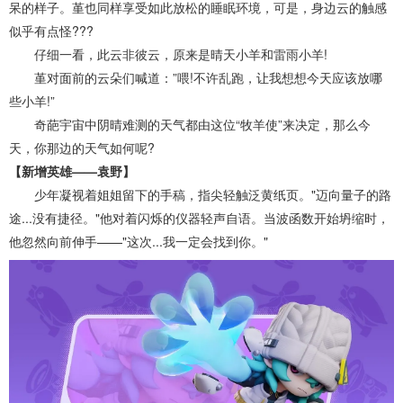
呆的样子。堇也同样享受如此放松的睡眠环境，可是，身边云的触感
似乎有点怪???
仔细一看，此云非彼云，原来是晴天小羊和雷雨小羊!
堇对面前的云朵们喊道：”喂!不许乱跑，让我想想今天应该放哪
些小羊!”
奇葩宇宙中阴晴难测的天气都由这位“牧羊使”来决定，那么今
天，你那边的天气如何呢?
【新增英雄——袁野】
少年凝视着姐姐留下的手稿，指尖轻触泛黄纸页。"迈向量子的路
途...没有捷径。"他对着闪烁的仪器轻声自语。当波函数开始坍缩时，
他忽然向前伸手——"这次...我一定会找到你。"