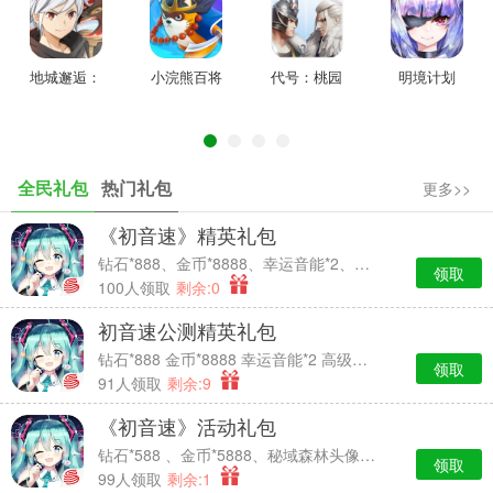
地城邂逅：
小浣熊百将
代号：桃园
明境计划
记忆憧憬
传
全民礼包
热门礼包
更多>>
《初音速》精英礼包
【新赛季活动日历】
钻石*888、金币*8888、幸运音能*2、高级经验卡*2
领取
100人领取
剩余:0
初音速公测精英礼包
钻石*888 金币*8888 幸运音能*2 高级经验卡*2
领取
91人领取
剩余:9
《初音速》活动礼包
钻石*588 、金币*5888、秘域森林头像框*7天时效、中级经验卡*2
领取
99人领取
剩余:1