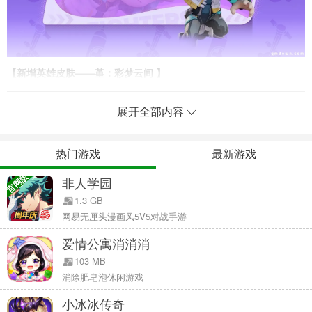
【新增英雄皮肤——堇：彩梦云间 】
今日天气：晴转雷阵雨，局部地区有羊绒般的小雪——天气捉摸
不透?那可得问问牧羊人堇了!此刻她正枕着晴天小羊打盹，雷雨小羊
展开全部内容
却悄悄顶开了围栏。听见铃铛声响，她迷迷糊糊伸手阻拦："喂...你们
不准偷跑~"
热门游戏
最新游戏
官网版
非人学园
1.3 GB
网易无厘头漫画风5V5对战手游
爱情公寓消消消
103 MB
消除肥皂泡休闲游戏
小冰冰传奇