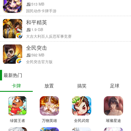
513 MB
国民动作卡牌手游
【新增玩法事件——人工呼吸&金猪币罐 】
【人工呼吸】我倒下了?那不可能!队友快救我!
和平精英
1.9 GB
大吉大利百人反恐军事竞赛
全民突击
592 MB
全民突击官方版
最新热门
卡牌
放置
搞笑
足球
【金猪币罐】地图中惊现神秘金猪罐，听说打破它能收获一笔“意
外之财”哦!
绿茵王者
万物英雄
全民武馆
璀璨星途