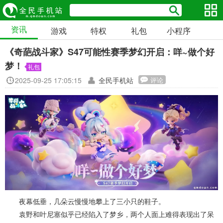
资讯
游戏
特权
礼包
小程序
《奇葩战斗家》S47可能性赛季梦幻开启：咩~做个好
梦！
礼包
2025-09-25 17:05:15
全民手机站
评论
夜幕低垂，几朵云慢慢地攀上了三小只的鞋子。
袁野和叶尼塞似乎已经陷入了梦乡，两个人面上难得表现出了呆