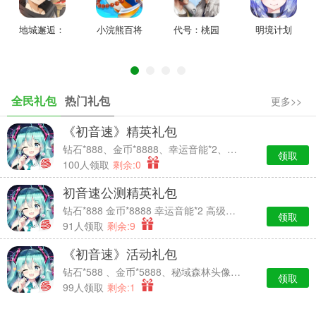
地城邂逅：
小浣熊百将
代号：桃园
明境计划
记忆憧憬
传
全民礼包
热门礼包
更多>>
少年系列产品携手四川省川剧院开启文创联动
《初音速》精英礼包
钻石*888、金币*8888、幸运音能*2、高级经验卡*2
领取
优秀的传统文化是民族文化之魂，今年的616除了明星玩家助力，还
100人领取
剩余:0
首次携手四川省川剧院，开启了文创合作“国风少年守护计划”。616少
初音速公测精英礼包
年节活动期间，玩家只要登录《少年三国志》，完成相应限时任务，
钻石*888 金币*8888 幸运音能*2 高级经验卡*2
即有机会获得616少年节定制川剧熊猫变装！
领取
91人领取
剩余:9
《初音速》活动礼包
少年生而不同 海量福利为热血赋能
钻石*588 、金币*5888、秘域森林头像框*7天时效、中级经验卡*2
领取
99人领取
剩余:1