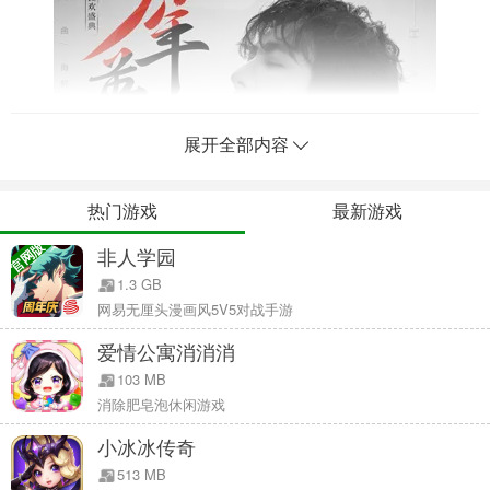
展开全部内容
热门游戏
最新游戏
官网版
非人学园
1.3 GB
网易无厘头漫画风5V5对战手游
爱情公寓消消消
103 MB
消除肥皂泡休闲游戏
小冰冰传奇
513 MB