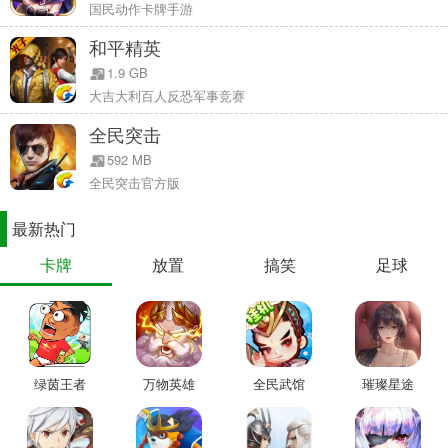
国民动作卡牌手游
和平精英
1.9 GB
大吉大利百人反恐军事竞赛
全民突击
616少年节定制主题曲《少年英雄》网易云音乐首发
592 MB
除了抖音挑战赛外，由李常超（老乾媽）热血燃唱的616少年节定制
全民突击官方版
主题曲《少年英雄》现已在网易云音乐震撼首发。该主题曲在李常超
最新热门
古风嗓音的基础上，融入了川剧名师带来的川剧唱腔，国风特色与川
剧念白巧妙结合，赋予了这首主题曲独特的魅力。
卡牌
放置
搞笑
足球
致力文化传承 616开启国风少年守护计划
绿茵王者
万物英雄
全民武馆
璀璨星途