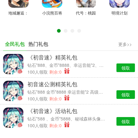
地城邂逅：
小浣熊百将
代号：桃园
明境计划
记忆憧憬
传
全民礼包
热门礼包
更多>>
《初音速》精英礼包
钻石*888、金币*8888、幸运音能*2、高级经验卡*2
领取
100人领取
剩余:0
初音速公测精英礼包
钻石*888 金币*8888 幸运音能*2 高级经验卡*2
领取
100人领取
剩余:0
《初音速》活动礼包
钻石*588 、金币*5888、秘域森林头像框*7天时效、中级经验卡*2
领取
100人领取
剩余:0