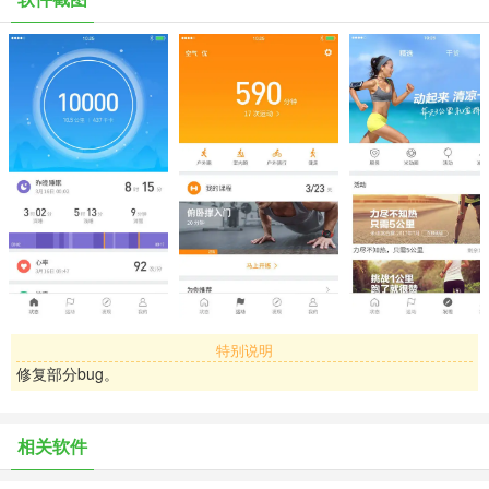
支持小米手环、米动手表青春版、小米体脂秤、小米体重秤、
AMAZFIT运动手表、米动智芯等智能设备；
• 精准记录每次运动
支持跑步、骑行、健走和丰富的减脂、塑型等健身训练内容；
每次运动都能获得专业的运动姿态和心率分析，让运动更加科学有
效；
• 贴心的睡眠管家
深入分析影响睡眠质量的各种因素，并给出改善建议；
• 全面评测身体状态
通过小米体脂秤检测10项身体成分数据，让减肥更科学，同时也更早
特别说明
发现影响身体健康的风险；
修复部分bug。
• 丰富的贴身提醒
相关软件
无声闹钟振动唤醒自己，无需打扰枕边人；
来电、短信、微信、QQ、邮件等各种贴身提醒，不错过每一个重要信