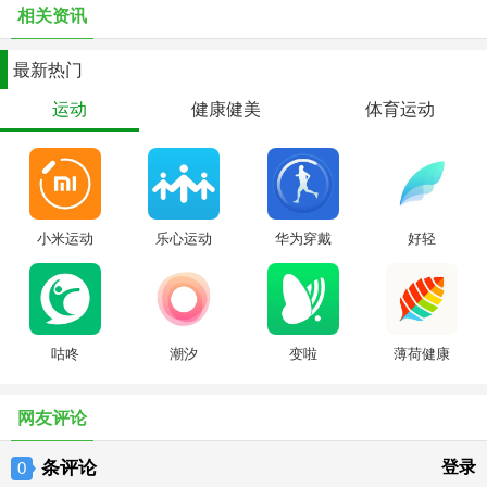
相关资讯
息；
久坐提醒时刻关注你的健康，远离长期久坐给身体带来的伤害；
最新热门
运动
健康健美
体育运动
• 发现更多乐趣
米动圈分享我的每一次运动，还可以上首页推荐哦；
报名线上活动随时随地大家一起动；
精选商城让资深装备控为你选装备。
小米运动
乐心运动
华为穿戴
好轻
温馨提示：
- 本应用支持 Apple 「健康」 应用，授权后可以将你的步数、睡眠、
心率等健康数据同步到 「健康」应用
- 持续运行 GPS 在后台可能会降低你的电池续航时间
咕咚
潮汐
变啦
薄荷健康
网友评论
条评论
登录
0