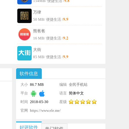
9.8
154MB
/ 便捷生活 /
万律
9.9
50 MB
/ 便捷生活 /
熊爸爸
9.2
16 MB
/ 便捷生活 /
大街
9.9
85 MB
/ 便捷生活 /
软件信息
大小
86.7 MB
编辑
全民手机站
平台
语言
简体中文
时间
2018-05-30
星级
21:01:12
官网
https://www.ele.me/
好评软件
热门软件