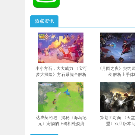
热点资讯
小小方石，大大威力 《宝可
《月圆之夜》契约
梦大探险》方石系统全解析
袭 解析上手体
达成契约吧！揭秘《海岛纪
策划面对面 《天堂
元》宠物的正确相处姿势
盟》双旦版本