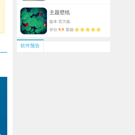
主题壁纸
版本:官方版
9.9
评分:
星级:
软件预告