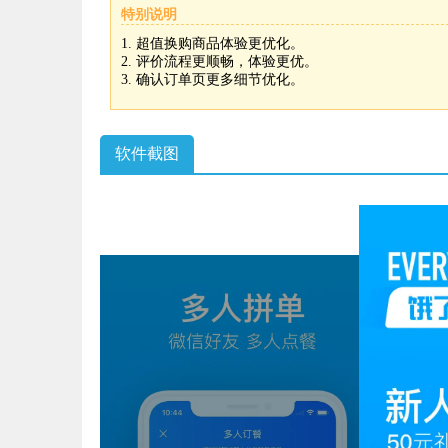
特别说明
各种赠饮打折活动，优惠不断；
外卖美食照片点评，吃出乐趣；
1. 超值换购商品体验更优化。
2. 评价流程更顺畅，体验更优。
积分商城兑换豪礼，兑出惊喜；
3. 确认订单页更多细节优化。
用饿了么，一切尽在掌握！还在等什么? 马上体验安
软件截图
美好生活，触手可得！饿了么和你一起拼！
EVERYTHING 30'
【联系我们】
官方微信：饿了么网上订餐（elemeorder）
官方微博：饿了么网上订餐
客服热线：1010-5757
Tags:
外卖
订餐
生活