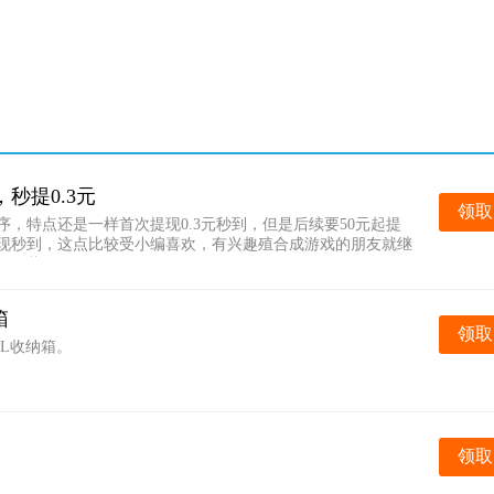
秒提0.3元
领取
，特点还是一样首次提现0.3元秒到，但是后续要50元起提
现秒到，这点比较受小编喜欢，有兴趣殖合成游戏的朋友就继
用下载。
箱
领取
0L收纳箱。
领取