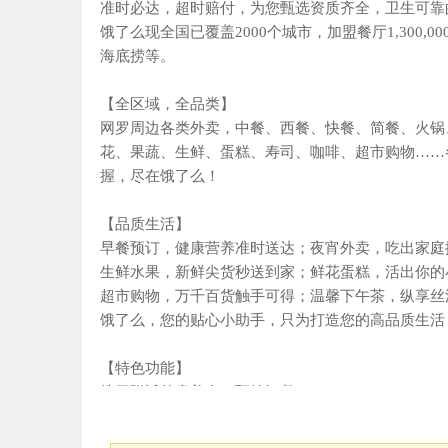
准时必达，超时赔付，为您甄选资质齐全，卫生可靠
饿了么现全国已覆盖2000个城市，加盟餐厅1,300,
海底捞等。
【全区域，全品类】
网罗周边各类外卖，中餐、西餐、快餐、简餐、火锅
花、果蔬、生鲜、蛋糕、寿司、咖啡、超市购物……
握，尽在饿了么！
【品质生活】
早餐预订，健康营养准时送达；夜宵外卖，吃出家庭
生鲜水果，新鲜尖货秒送到家；鲜花蛋糕，活出你的
超市购物，万千百货触手可得；温馨下午茶，纵享丝
饿了么，您的贴心小助手，只为打造您的高品质生活
【特色功能】
搜罗附近外卖美食，预约订餐；
及时通知外卖状态，准时送达；
智能筛选排序餐厅，方便点餐；