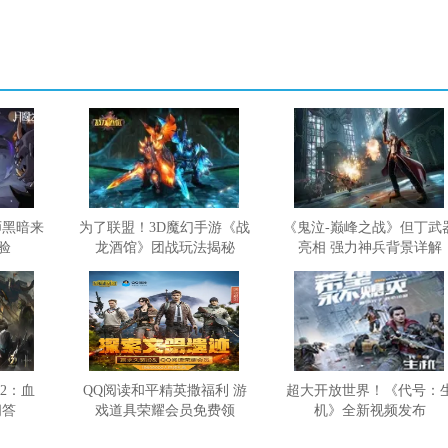
师黑暗来
为了联盟！3D魔幻手游《战
《鬼泣-巅峰之战》但丁武
验
龙酒馆》团战玩法揭秘
亮相 强力神兵背景详解
2：血
QQ阅读和平精英撒福利 游
超大开放世界！《代号：
问答
戏道具荣耀会员免费领
机》全新视频发布