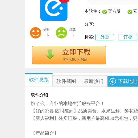
本软件：
官方版
安
分享:
好用
坑爹
16
3
标签:
外卖
订餐
大小:86.7 MB
软件总览
软件截图
最新热门
下载地址
软件介绍
饿了么，专业的本地生活服务平台！
【好的都要 随叫随到】品质美食、水果生鲜、鲜花蛋
【新人福利】外卖订餐，新用户最高领50元礼包，
【产品简介】