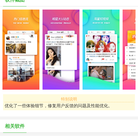
【明星大V动态】
超多大牌明星在微博发布动态，加关注便可第一时间与你最喜爱的明
星互动
【微博短视频】
海量高清短视频，新鲜内容极速呈现，随时随地超级省流量！
【热门微博】
热点内容迅速捕捉，推荐给你最感兴趣的内容
【实时热搜榜】
呈现最新鲜、最热门、最有料的热点，想知道正在发生什么，狂戳热
搜榜
【发微博】
尽情的表达自己内心的感受，一段独白，几张图片又或是一段视频，
特别说明
几分钟的直播，让世界听到你的声音
优化了一些体验细节，修复用户反馈的问题及性能优化。
【微博故事】
快速记录并分享生活中的任意时刻到“我的故事”，只需两步即可发布
相关软件
一段15秒视频或一张照片，故事内容24小时后消失不留痕迹
【V+会员】