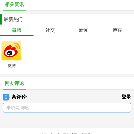
相关资讯
付费精品内容重磅升级！用V+会员专享精品文章、视频、直播、问
答、图片、语音特权，还能和明星大V同群互动！
最新热门
【微博直播】
微博
社交
新闻
博客
汇聚明星、红人、媒体热门事件等直播内容，在观看直播内容的同时
可以实时与大V互动！同时，可自己发布直播微博并及时通知给你的
粉丝噢！
【微博运动】支持接入Apple Watch及iPhone健康数据，可记录你的
运动成果并通过微博运动与好友比拼步数
微博
贴心提醒：后台长时间使用GPS会大大减少电池的使用时间
网友评论
人脸识别和图像处理技术由SenseTime（商汤科技）提供
条评论
登录
0
来说两句吧...