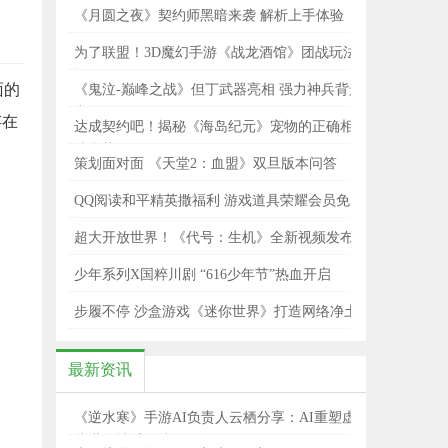
统全解析
《月圆之夜》契约师黑暗来袭 解析上手体验
为了联盟！3D魔幻手游《战龙酒馆》团战玩法
揭秘
面的
《鬼泣-巅峰之战》但丁武器亮相 强力神兵背景
详解
存在
达成契约吧！揭秘《海岛纪元》宠物的正确相
处姿势
策划面对面 《天堂2：血盟》双旦版本问答
QQ阅读和平精英撒福利 游戏道具荣耀会员免费
领
超大开放世界！《代号：生机》全新视频发布
少年系列X国粹川剧 “616少年节”热血开启
步履不停 沙盒游戏《迷你世界》打造网络净土
最新资讯
《逆水寒》手游AI负责人云栖分享：AI重塑虚
拟世界情感链接