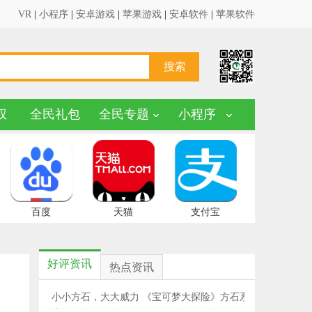
VR
|
小程序
|
安卓游戏
|
苹果游戏
|
安卓软件
|
苹果软件
权
全民礼包
全民专题
小程序
百度
天猫
支付宝
好评资讯
热点资讯
小小方石，大大威力 《宝可梦大探险》方石系