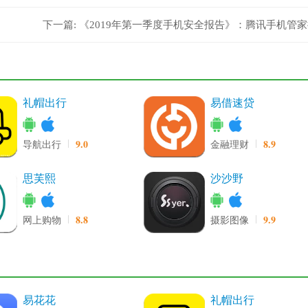
下一篇:
《2019年第一季度手机安全报告》：腾讯手机管
醒用户建立安全防护意识
礼帽出行
易借速贷
9.0
8.9
导航出行
金融理财
思芙熙
沙沙野
8.8
9.9
网上购物
摄影图像
易花花
礼帽出行