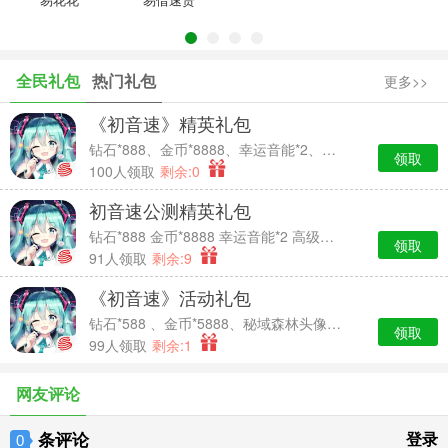
全民礼包
热门礼包
更多>>
《初音速》精英礼包
钻石*888、金币*8888、幸运音能*2、高级经验卡*2
领取
100人领取
剩余:0
初音速公测精英礼包
钻石*888 金币*8888 幸运音能*2 高级经验卡*2
领取
91人领取
剩余:9
《初音速》活动礼包
钻石*588 、金币*5888、秘域森林头像框*7天时效、中级经验卡*2
领取
99人领取
剩余:1
网友评论
条评论
登录
0