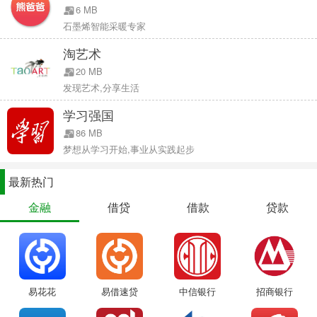
6 MB
石墨烯智能采暖专家
淘艺术
20 MB
发现艺术,分享生活
学习强国
86 MB
梦想从学习开始,事业从实践起步
最新热门
金融
借贷
借款
贷款
易花花
易借速贷
中信银行
招商银行