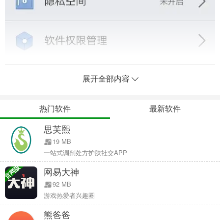
展开全部内容
热门软件
最新软件
思芙熙
19 MB
建议您将手机获取ROOT权限
一站式调剂处方护肤社交APP
1、打开腾讯手机管家，进入【安全防护】页面，点击进入【软件权限
官网版
管理】
网易大神
2、查看软件恶意行为。进入后即可按照【权限】或【软件】两种方式
92 MB
查看到各软件是否存在安全隐患
游戏热爱者兴趣圈
3、处理恶意软件。在查看到哪些软件有恶意行为时，进入详情页面
熊爸爸
后，即可进行处理。