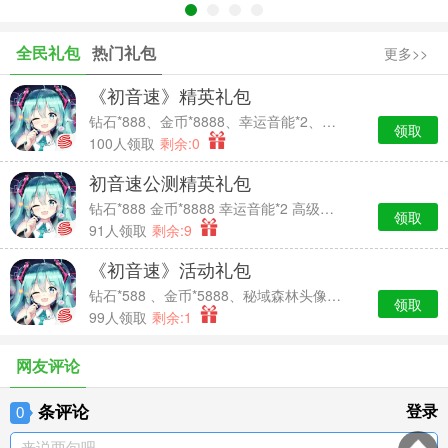
全民礼包
热门礼包
更多>>
《初音速》精英礼包
钻石*888、金币*8888、幸运音能*2、高级经验卡*2
领取
100人领取
剩余:0
初音速公测精英礼包
钻石*888 金币*8888 幸运音能*2 高级经验卡*2
领取
91人领取
剩余:9
《初音速》活动礼包
钻石*588 、金币*5888、秘域森林头像框*7天时效、中级经验卡*2
领取
99人领取
剩余:1
网友评论
条评论
登录
0
来说两句吧...