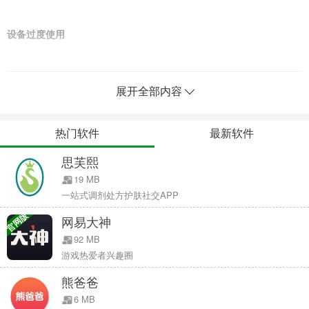
设备过度使用
随着 iOS 12 引入屏幕使用时间功能，iPhone 可以向用户或家长报告
他们在一台设备上花费了多少时间。
展开全部内容
库克表示自己每天需要拿起手机 200 次，比他自己预想的要多一倍，
热门软件
最新软件
这一点令他惊讶。
思芙熙
“如果我们能说服你买一部 iPhone，我们就能赚钱，但我不希望你经
19 MB
常使用这个产品。”库克说。“我们想打造的是丰富你生活的产品，做
一站式调剂处方护肤社交APP
一些没有它你无法做的事情。”
官网版
网易大神
92 MB
至于这项功能是否改变了自己的设备使用习惯，库克说，他并没有减
游戏热爱者兴趣圈
少使用手机的时间，不过却以此改变了查看通知的习惯。
熊爸爸
6 MB