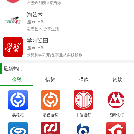
石墨烯智能采暖专家
青少年使用保护
淘艺术
苹果曾试图在 iOS 12 的屏幕使用时间功能中，给父母控制权来管理
20 MB
孩子使用设备。这位苹果公司的 CEO 指出，尽管有许多不同的育儿
发现艺术,分享生活
方式，但对于过度使用电子设备并没有一个比较通用的解决方案。
学习强国
86 MB
当被问及如何应对不断出现的社交媒体带来的挑战时，库克同样寄希
梦想从学习开始,事业从实践起步
望于屏幕使用时间，并承诺将对其进行功能扩展。库克表示，苹果将
继续在屏幕使用时间上做工作，进一步完善应用程序的年龄限制、家
最新热门
长认可等等。
金融
借贷
借款
贷款
“我们试图做的是给父母控制权。我们都知道，为人父母没有标准。对
于什么应该允许，什么不应该，人们有不同的看法。…对您、我和每
个人来说，合理的定义是不同的。”
易花花
易借速贷
中信银行
招商银行
库克还表示，他经常会收到一些父母的电子邮件，希望苹果能够尽到
产品责任，减少青少年使用 iPhone、iPad 设备的过度依赖、接触不