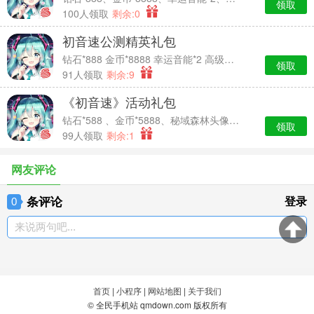
领取
100人领取
剩余:0
初音速公测精英礼包
钻石*888 金币*8888 幸运音能*2 高级经验卡*2
领取
91人领取
剩余:9
《初音速》活动礼包
钻石*588 、金币*5888、秘域森林头像框*7天时效、中级经验卡*2
领取
99人领取
剩余:1
网友评论
条评论
登录
0
来说两句吧...
首页
|
小程序
|
网站地图
|
关于我们
© 全民手机站 qmdown.com 版权所有