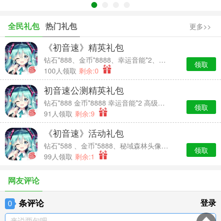
全民礼包
热门礼包
更多>>
《初音速》精英礼包
钻石*888、金币*8888、幸运音能*2、高级经验卡*2
领取
100人领取
剩余:0
初音速公测精英礼包
完成任务领字卡，邀请好友齐欢乐
钻石*888 金币*8888 幸运音能*2 高级经验卡*2
领取
91人领取
剩余:9
完成任务中心指定任务，将能获得“云玩破壳啦”相应字卡。邀请
好友共享狂欢，还能额外获得字卡!邀请好友越多，获得的字卡也会增
《初音速》活动礼包
加，中奖几率UP UP UP!
钻石*588 、金币*5888、秘域森林头像框*7天时效、中级经验卡*2
领取
双端纪念日齐狂欢，上大神玩破壳爆爆乐!超多好礼等你来拿!快上
99人领取
剩余:1
大神体验云端畅游吧!
关于【大神】
网友评论
条评论
登录
0
来说两句吧...