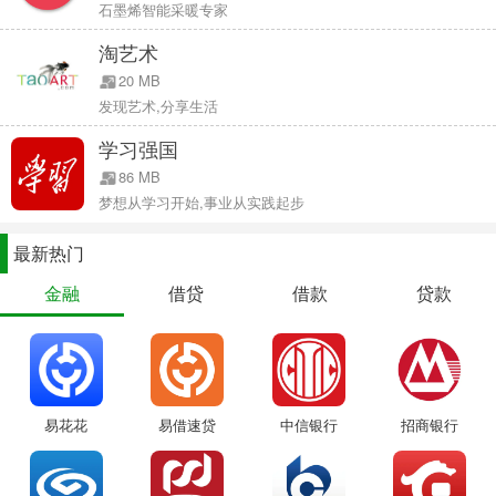
石墨烯智能采暖专家
淘艺术
20 MB
发现艺术,分享生活
学习强国
86 MB
梦想从学习开始,事业从实践起步
最新热门
双端上线纪念日，普天同庆放大礼
8月15日0点-8月31日24点，每天开云玩盲盒，畅玩任意云游戏，
金融
借贷
借款
贷款
就会获得丰富的抽奖机会和豪华大礼!
前方一大波奖品砸来!Switch、机械键盘、苹果耳机等你来赢，还
有云玩破壳纪念头像框与现金红包送到手!
易花花
易借速贷
中信银行
招商银行