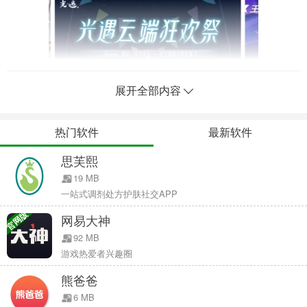
展开全部内容
热门软件
最新软件
思芙熙
19 MB
一站式调剂处方护肤社交APP
官网版
网易大神
(ios大神3.8.1版本在发现页,下滑即可发现)
92 MB
游戏热爱者兴趣圈
熊爸爸
6 MB