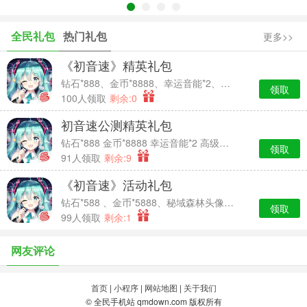
全民礼包
热门礼包
更多>>
《初音速》精英礼包
钻石*888、金币*8888、幸运音能*2、高级经验卡*2
领取
100人领取
剩余:0
初音速公测精英礼包
钻石*888 金币*8888 幸运音能*2 高级经验卡*2
领取
91人领取
剩余:9
《初音速》活动礼包
钻石*588 、金币*5888、秘域森林头像框*7天时效、中级经验卡*2
领取
99人领取
剩余:1
网友评论
首页
|
小程序
|
网站地图
|
关于我们
© 全民手机站 qmdown.com 版权所有