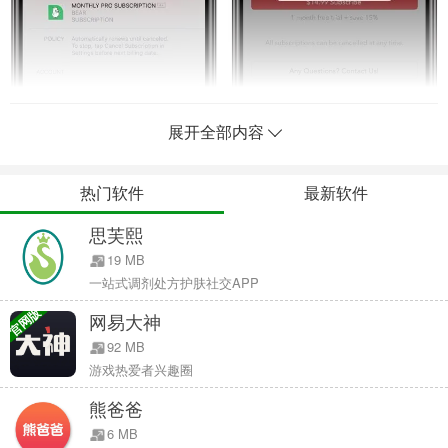
展开全部内容
热门软件
最新软件
App Store 订阅已经存在了相当长一段时间，但意外订阅一直是用户
思芙熙
们抱怨的问题，尤其早前缺少足够的确认步骤，包括防误操作手段。
19 MB
相信不少用户尤其是带 Home 键机型使用期间，因为不小心按到 App
一站式调剂处方护肤社交APP
订阅项想要退出，结果习惯性按 Home 键企图退出时却通过了 Touch
官网版
网易大神
ID 验证，这样本不想订阅结果却“被订阅”的事发生。再加上 App
92 MB
Store 的退款制度已经变得相对严格和谨慎，苹果不一定会支持你的
游戏热爱者兴趣圈
订阅退款，所以经常只能自己认栽。
熊爸爸
为了消除问题并且遏制某些隐藏的不正当订阅手段，苹果已经采取了
6 MB