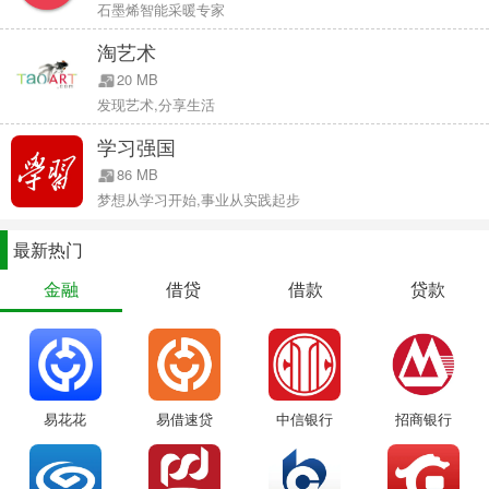
一些措施，包括要求开发者必须在 App 中明确醒目地显示订阅价格和
石墨烯智能采暖专家
其他信息。使用 Face ID 的用户则在这方面有更好的保障，用户付费
淘艺术
时需要双击侧边按键来进行确认，避免了面部识别认证带来的大部分
20 MB
意外操作。
发现艺术,分享生活
学习强国
新的订阅确认步骤作为一项并不显眼的改变，并没有包含在 iOS 更新
86 MB
说明中，尽管如此，我们认为这一微小变化对于用户体验的提升是非
梦想从学习开始,事业从实践起步
常有意义的。
最新热门
金融
借贷
借款
贷款
易花花
易借速贷
中信银行
招商银行