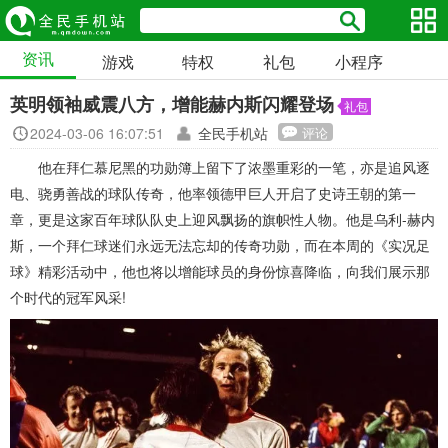
资讯
游戏
特权
礼包
小程序
英明领袖威震八方，增能赫内斯闪耀登场
礼包
2024-03-06 16:07:51
全民手机站
评论
他在拜仁慕尼黑的功勋簿上留下了浓墨重彩的一笔，亦是追风逐
电、骁勇善战的球队传奇，他率领德甲巨人开启了史诗王朝的第一
章，更是这家百年球队队史上迎风飘扬的旗帜性人物。他是乌利-赫内
斯，一个拜仁球迷们永远无法忘却的传奇功勋，而在本周的《实况足
球》精彩活动中，他也将以增能球员的身份惊喜降临，向我们展示那
个时代的冠军风采!