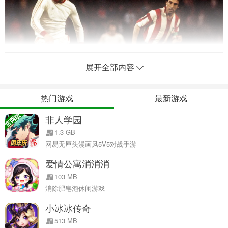
展开全部内容
热门游戏
最新游戏
官网版
非人学园
1.3 GB
正因如此，赫内斯也成为了那种真正意义上荣誉等身的传奇——
网易无厘头漫画风5V5对战手游
作为球员，他曾是三次德甲冠军、一次德国杯冠军以及连续三届欧冠
爱情公寓消消消
冠军得主，而在国家队，他率领德国战车将欧洲杯冠军、世界杯冠军
103 MB
双双纳入囊中;作为经理人，他更是缔造了无可复制的巅峰王朝，一共
消除肥皂泡休闲游戏
引领拜仁赢得了16座德甲冠军、9座德国杯冠军以及2次欧洲冠军冠军!
小冰冰传奇
513 MB