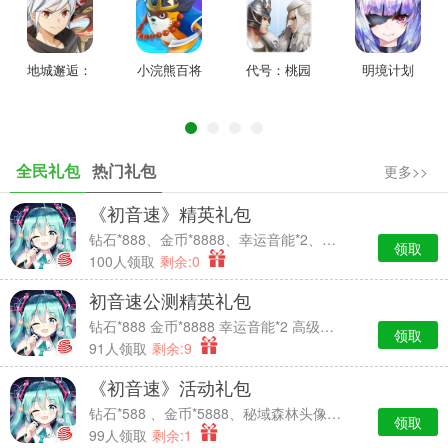
论是精英强敌还是副本BOSS，甚至是世界王，都可以捕捉!突破获取
限制，随心全图擒王。从勇冠四海的历史名将，到威震八荒的帝王国
主，都可成为股肱，跟随征战。
地城邂逅：
小浣熊百将
代号：桃园
明境计划
世界王将随机出现在各地，可举起刀兵，与他们来一场正面的决
记忆憧憬
传
斗;也可调兵遣将，与盟友一起围剿。讨伐世界王一旦被击败，参与者
即可依功获赏，甚至有机会获得其专属装备——神器既出，谁人争锋!
全民礼包
热门礼包
更多>>
《初音速》精英礼包
钻石*888、金币*8888、幸运音能*2、高级经验卡*2
领取
100人领取
剩余:0
初音速公测精英礼包
钻石*888 金币*8888 幸运音能*2 高级经验卡*2
领取
91人领取
剩余:9
《初音速》活动礼包
钻石*588 、金币*5888、秘域森林头像框*7天时效、中级经验卡*2
领取
角色专属，养成随心
99人领取
剩余:1