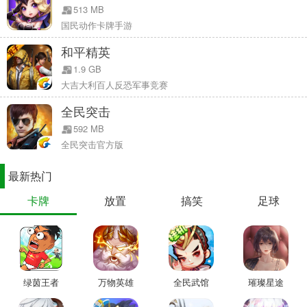
513 MB
联邦都市，探索群雄割据的虚拟世界。
国民动作卡牌手游
作为《诸国争霸》的核心玩法之一，在国战中，将根据选择的势
力进行划分，以军团为单位进行作战，在广大的地图上竞争、占地为
和平精英
王，与同势力的好友以及军团成员们结为盟友，与其他势力来场紧张
1.9 GB
刺激的实时对决。进则攻城，退可虎踞——是攻是守，随心决定!
大吉大利百人反恐军事竞赛
全民突击
592 MB
全民突击官方版
最新热门
卡牌
放置
搞笑
足球
自由捕捉，擒王夺宝
绿茵王者
万物英雄
全民武馆
璀璨星途
天下英豪，皆可入手，着手组建一支由历史豪杰组成的队伍。无