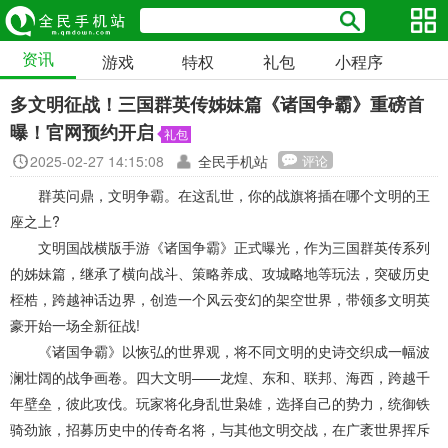
资讯
游戏
特权
礼包
小程序
多文明征战！三国群英传姊妹篇《诸国争霸》重磅首
曝！官网预约开启
礼包
2025-02-27 14:15:08
全民手机站
评论
群英问鼎，文明争霸。在这乱世，你的战旗将插在哪个文明的王
座之上?
文明国战横版手游《诸国争霸》正式曝光，作为三国群英传系列
的姊妹篇，继承了横向战斗、策略养成、攻城略地等玩法，突破历史
桎梏，跨越神话边界，创造一个风云变幻的架空世界，带领多文明英
豪开始一场全新征战!
《诸国争霸》以恢弘的世界观，将不同文明的史诗交织成一幅波
澜壮阔的战争画卷。四大文明——龙煌、东和、联邦、海西，跨越千
年壁垒，彼此攻伐。玩家将化身乱世枭雄，选择自己的势力，统御铁
骑劲旅，招募历史中的传奇名将，与其他文明交战，在广袤世界挥斥