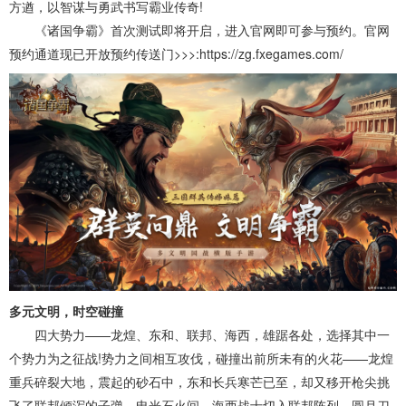
方遒，以智谋与勇武书写霸业传奇!
《诸国争霸》首次测试即将开启，进入官网即可参与预约。官网
预约通道现已开放预约传送门>>>:https://zg.fxegames.com/
多元文明，时空碰撞
四大势力——龙煌、东和、联邦、海西，雄踞各处，选择其中一
个势力为之征战!势力之间相互攻伐，碰撞出前所未有的火花——龙煌
重兵碎裂大地，震起的砂石中，东和长兵寒芒已至，却又移开枪尖挑
飞了联邦倾泻的子弹，电光石火间，海西战士切入联邦阵列，圆月刀