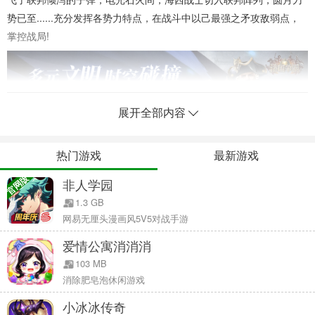
势已至......充分发挥各势力特点，在战斗中以己最强之矛攻敌弱点，
掌控战局!
展开全部内容
热门游戏
最新游戏
官网版
非人学园
1.3 GB
网易无厘头漫画风5V5对战手游
豪杰并起，问鼎天下
爱情公寓消消消
《诸国争霸》复刻了三国群英传系列经典的国战玩法。在万人齐
103 MB
聚的沙场之上，可一马当先、摧城拔寨，可运筹帷幄、挥斥方遒，每
消除肥皂泡休闲游戏
位玩家都是改写战役的关键变量。大量的特色地图呈现风格各异的景
小冰冰传奇
观，率军征战于群峦间的龙煌都城、汪洋中的海西城邦与楼宇林立的