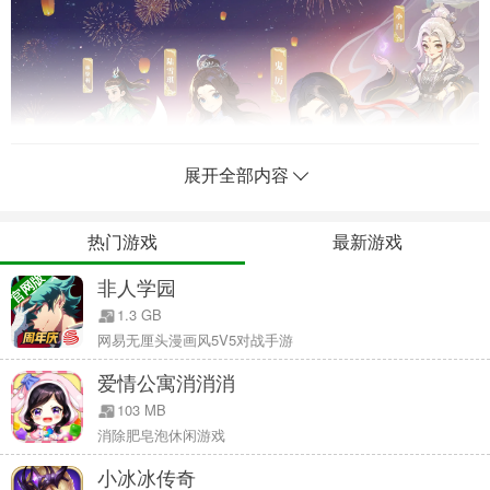
展开全部内容
热门游戏
最新游戏
官网版
非人学园
1.3 GB
网易无厘头漫画风5V5对战手游
爱情公寓消消消
103 MB
消除肥皂泡休闲游戏
小冰冰传奇