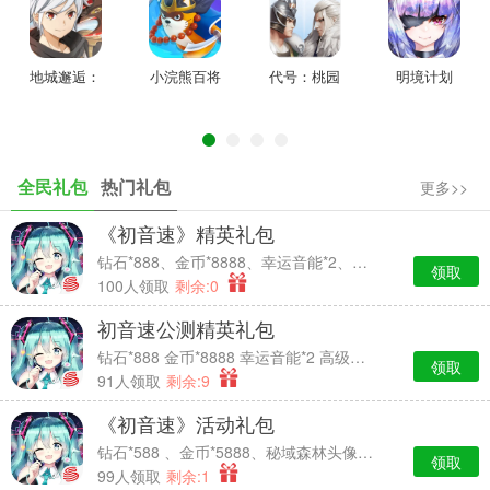
地城邂逅：
小浣熊百将
代号：桃园
明境计划
记忆憧憬
传
全民礼包
热门礼包
更多>>
《初音速》精英礼包
钻石*888、金币*8888、幸运音能*2、高级经验卡*2
领取
100人领取
剩余:0
《诛仙》动画
| 国漫与精品游戏的「双向奔赴」
初音速公测精英礼包
随着联动的开启，【问道红尘】、【天帝宝库】、【玄火坛】等
钻石*888 金币*8888 幸运音能*2 高级经验卡*2
领取
新联动玩法将同步上线，为广大玩家带来一段新奇有趣的仙侠奇缘。
91人领取
剩余:9
《初音速》活动礼包
钻石*588 、金币*5888、秘域森林头像框*7天时效、中级经验卡*2
领取
99人领取
剩余:1