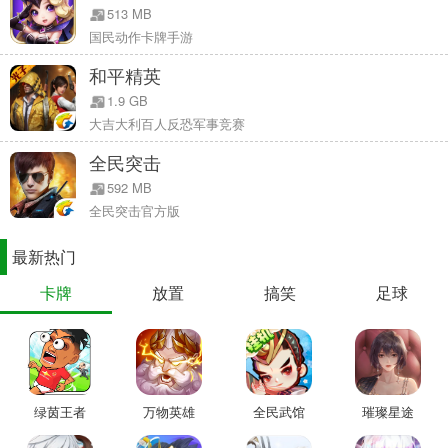
513 MB
国民动作卡牌手游
在这一次的联动中，益世界《我是大东家》携手《诛仙》动画，
共同探索国漫IP联动从“流量叠加”到“文化共创”的全新图景。
和平精英
除了复现《诛仙》动画中的多位经典角色——鬼厉、陆雪琪、金
1.9 GB
瓶儿、小白、林惊羽之外，更尝试「用经营玩法解构仙侠叙事」，将
大吉大利百人反恐军事竞赛
《诛仙》动画的「修行成长」体系融入原有的模拟经营玩法中，激活
全民突击
用户的仙侠情怀与探索欲。
592 MB
全民突击官方版
最新热门
卡牌
放置
搞笑
足球
绿茵王者
万物英雄
全民武馆
璀璨星途