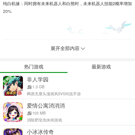
纯白机缘：同时拥有未来机器人和白熊时，未来机器人技能2概率增加
20%
展开全部内容
热门游戏
最新游戏
官网版
非人学园
1.3 GB
▲未来机器人
网易无厘头漫画风5V5对战手游
你心中的未来是什么样？高速飞行器，时光穿梭，或者不再有病痛。
爱情公寓消消消
但是所有人描绘的关于未来的场景中，一定少不了机器人的身影。
103 MB
《QQ飞车手游》全新萌宠驾到，可爱的长相，强大的程序，设计师还
消除肥皂泡休闲游戏
赋予了它可爱俏皮的性格，未来机器人将会成为车手们在赛场上的全
小冰冰传奇
新守护者，以其强大的科技力量帮助车手们夺取胜利。