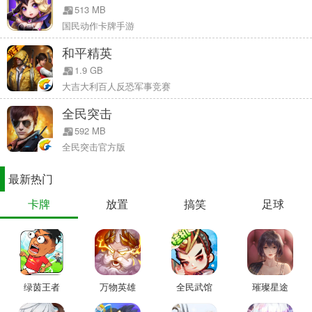
513 MB
国民动作卡牌手游
活动二：夜羽鸿运宝箱首发
活动时间：
4月19日-5月26日
和平精英
1.9 GB
大吉大利百人反恐军事竞赛
全民突击
592 MB
全民突击官方版
最新热门
▲夜羽鸿运宝箱
卡牌
放置
搞笑
足球
夜羽星魂，爱意闪耀。4月19日-5月26日期间，夜羽鸿运宝箱在商城
首发，售价25钻/个，开启宝箱必得奖励，获得的奖励不重复，最终车
手们可以获得全套
夜羽星魂套装
和
夜羽星魂戒指
。
绿茵王者
万物英雄
全民武馆
璀璨星途