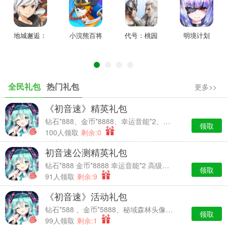
地城邂逅：
小浣熊百将
代号：桃园
明境计划
记忆憧憬
传
全民礼包
热门礼包
更多>>
《初音速》精英礼包
钻石*888、金币*8888、幸运音能*2、高级经验卡*2
领取
100人领取
剩余:0
初音速公测精英礼包
钻石*888 金币*8888 幸运音能*2 高级经验卡*2
领取
91人领取
剩余:9
《初音速》活动礼包
钻石*588 、金币*5888、秘域森林头像框*7天时效、中级经验卡*2
领取
99人领取
剩余:1