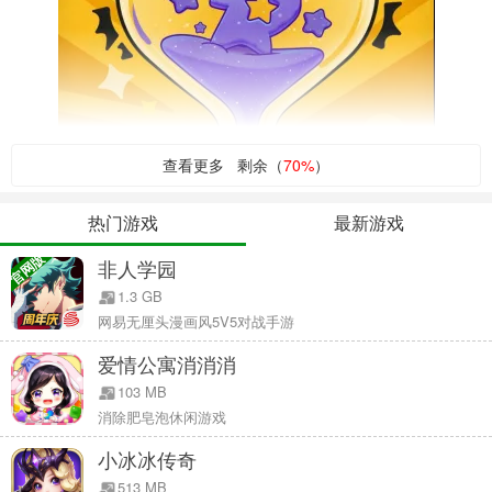
查看更多 剩余（
70%
）
热门游戏
最新游戏
官网版
非人学园
1.3 GB
网易无厘头漫画风5V5对战手游
爱情公寓消消消
103 MB
消除肥皂泡休闲游戏
小冰冰传奇
一、多平台多渠道测试资格掉落
4月24日、4月25日，《洛克王国：世界》将在各大官方平台开启
513 MB