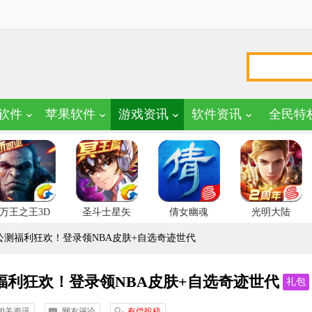
软件
苹果软件
游戏资讯
软件资讯
全民特
万王之王3D
圣斗士星矢
倩女幽魂
光明大陆
公测福利狂欢！登录领NBA皮肤+自选奇迹世代
利狂欢！登录领NBA皮肤+自选奇迹世代
礼包
相关资讯
网友评论
有偿投稿