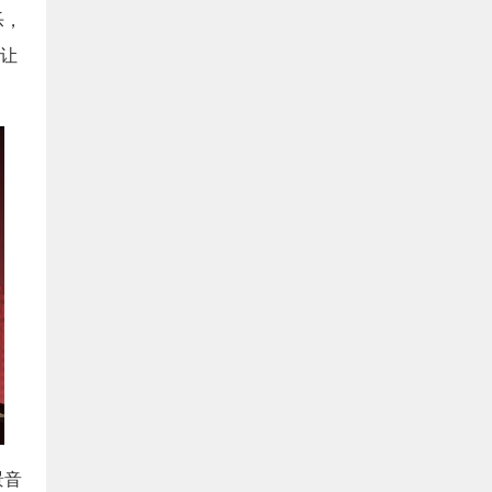
乐，
，让
景音