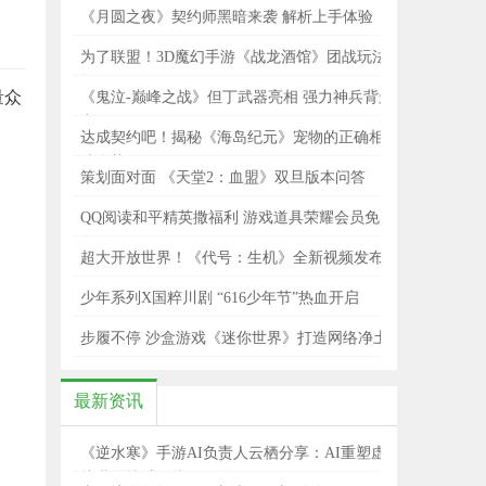
统全解析
《月圆之夜》契约师黑暗来袭 解析上手体验
为了联盟！3D魔幻手游《战龙酒馆》团战玩法
揭秘
量众
《鬼泣-巅峰之战》但丁武器亮相 强力神兵背景
详解
达成契约吧！揭秘《海岛纪元》宠物的正确相
处姿势
策划面对面 《天堂2：血盟》双旦版本问答
QQ阅读和平精英撒福利 游戏道具荣耀会员免费
领
超大开放世界！《代号：生机》全新视频发布
少年系列X国粹川剧 “616少年节”热血开启
步履不停 沙盒游戏《迷你世界》打造网络净土
最新资讯
《逆水寒》手游AI负责人云栖分享：AI重塑虚
拟世界情感链接