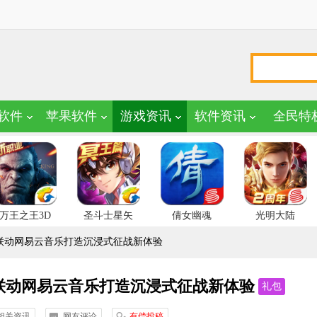
软件
苹果软件
游戏资讯
软件资讯
全民特
万王之王3D
圣斗士星矢
倩女幽魂
光明大陆
联动网易云音乐打造沉浸式征战新体验
联动网易云音乐打造沉浸式征战新体验
礼包
相关资讯
网友评论
有偿投稿