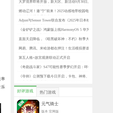
大罗境界即将开放，新大区、新活动9月30日上
线！《一念逍遥》大罗版本一览
燃动辽河！邀“宁”前来！2025动感地带校园电
竞联赛秋季赛辽宁赛区即将打响！
Adjust与Sensor Tower联合发布《2025年日本移
动应用趋势报告》
《金铲铲之战》鸿蒙版上线HarmonyOS 5 华为
游戏中心，全新策略体验来袭
直面天启降临，《暗黑破坏神：不朽》秋季大
版本今日上线！
网易、腾讯、米哈游都在押注！生活模拟赛道
《星绘友晴天》版号发放！
第五人格×故宫观唐联动正式开启
《奇葩战斗家》S47可能性赛季梦幻开启：咩~
，
做个好梦！
《夺帅》公测预下载今日开启，卡包、神将、
是率
限定卡背，敢来就敢送！
音乐
好评游戏
热门游戏
元气骑士
版本:官网版