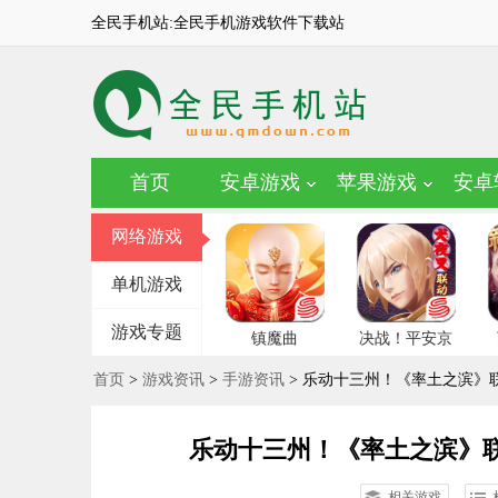
全民手机站:全民手机游戏软件下载站
首页
安卓游戏
苹果游戏
安卓
网络游戏
单机游戏
游戏专题
镇魔曲
决战！平安京
首页
>
游戏资讯
>
手游资讯
> 乐动十三州！《率土之滨》
乐动十三州！《率土之滨》
相关游戏