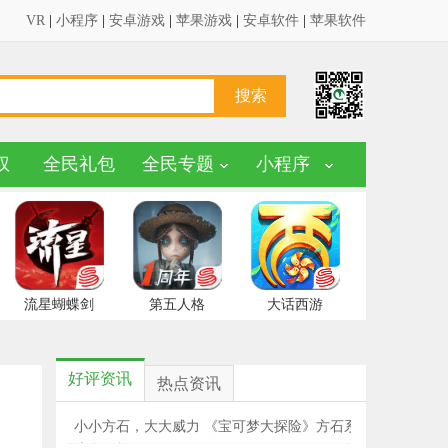
VR
|
小程序
|
安卓游戏
|
苹果游戏
|
安卓软件
|
苹果软件
权
全民礼包
全民专题
小程序
流星蝴蝶剑
第五人格
大话西游
好评资讯
热点资讯
小小方石，大大威力 《宝可梦大探险》方石系