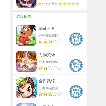
8.8
评分:
星级:
游戏预告
绿茵王者
分类:策略棋牌
万物英雄
分类:角色扮演
全民武馆
分类:角色扮演